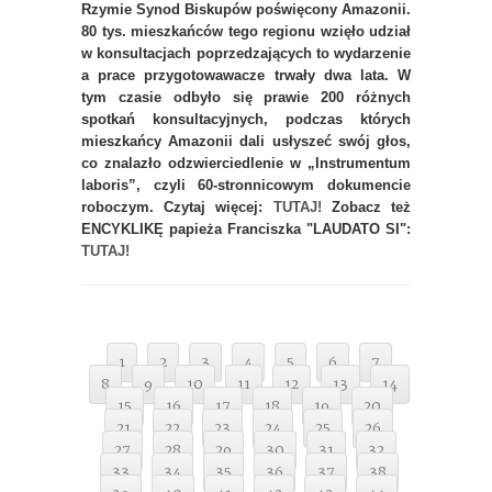
Rzymie Synod Biskupów poświęcony Amazonii.
80 tys. mieszkańców tego regionu wzięło udział
w konsultacjach poprzedzających to wydarzenie
a prace przygotowawacze trwały dwa lata. W
tym czasie odbyło się prawie 200 różnych
spotkań konsultacyjnych, podczas których
mieszkańcy Amazonii dali usłyszeć swój głos,
co znalazło odzwierciedlenie w „Instrumentum
laboris”, czyli 60-stronnicowym dokumencie
roboczym. Czytaj więcej:
TUTAJ!
Zobacz też
ENCYKLIKĘ papieża Franciszka "LAUDATO SI":
TUTAJ!
1
2
3
4
5
6
7
8
9
10
11
12
13
14
15
16
17
18
19
20
21
22
23
24
25
26
27
28
29
30
31
32
33
34
35
36
37
38