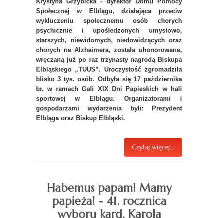
Krystyna Grzybicka - dyrektor Domu Pomocy
Społecznej w Elblągu, działająca przeciw
wykluczeniu społecznemu osób chorych
psychicznie i upośledzonych umysłowo,
starszych, niewidomych, niedowidzących oraz
chorych na Alzhaimera, została uhonorowana,
wręczaną już po raz trzynasty nagrodą Biskupa
Elbląskiego „TUUS”. Uroczystość zgromadziła
blisko 3 tys. osób. Odbyła się 17 października
br. w ramach Gali XIX Dni Papieskich w hali
sportowej w Elblągu. Organizatorami i
gospodarzami wydarzenia byli: Prezydent
Elbląga oraz Biskup Elbląski.
Czytaj więcej...
Habemus papam! Mamy
papieża! - 41. rocznica
wyboru kard. Karola