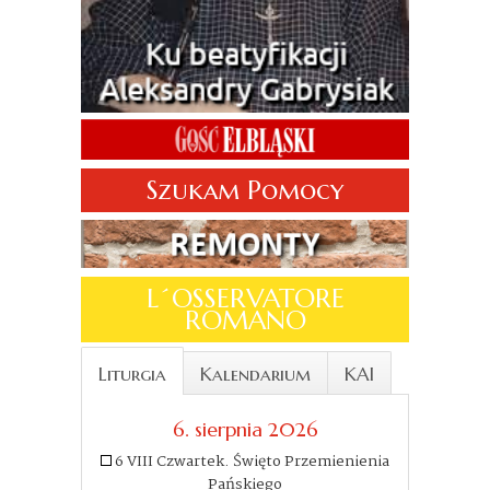
Szukam Pomocy
L´OSSERVATORE
ROMANO
Liturgia
Kalendarium
KAI
6. sierpnia 2026
6 VIII Czwartek. Święto Przemienienia
Pańskiego