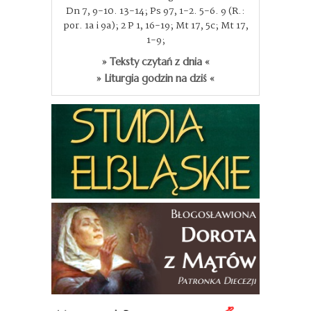
Dn 7, 9-10. 13-14; Ps 97, 1-2. 5-6. 9 (R.:
por. 1a i 9a); 2 P 1, 16-19; Mt 17, 5c; Mt 17,
1-9;
» Teksty czytań z dnia «
» Liturgia godzin na dziś «