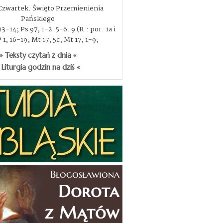
 Czwartek. Święto Przemienienia
Pańskiego
3-14; Ps 97, 1-2. 5-6. 9 (R.: por. 1a i
P 1, 16-19; Mt 17, 5c; Mt 17, 1-9;
» Teksty czytań z dnia «
 Liturgia godzin na dziś «