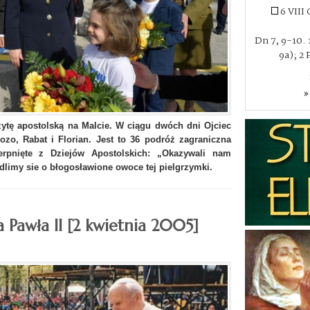
6 VIII
Dn 7, 9-10. 1
9a); 2 
»
zytę apostolską na Malcie. W ciągu dwóch dni Ojciec
ozo, Rabat i Florian. Jest to 36 podróż zagraniczna
erpnięte z Dziejów Apostolskich: „Okazywali nam
odlimy sie o błogosławione owoce tej pielgrzymki.
a Pawła II [2 kwietnia 2005]