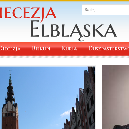
Diecezja
Biskupi
Kuria
Duszpasterstw