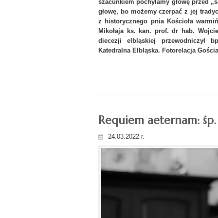
szacunkiem pochylamy głowę przed „sę
głowę, bo możemy czerpać z jej trady
z historycznego pnia Kościoła warmi
Mikołaja ks. kan. prof. dr hab. Wojc
diecezji elbląskiej przewodniczył b
Katedralna Elbląska.
Fotorelacja Gości
Requiem aeternam: śp.
24.03.2022 r.