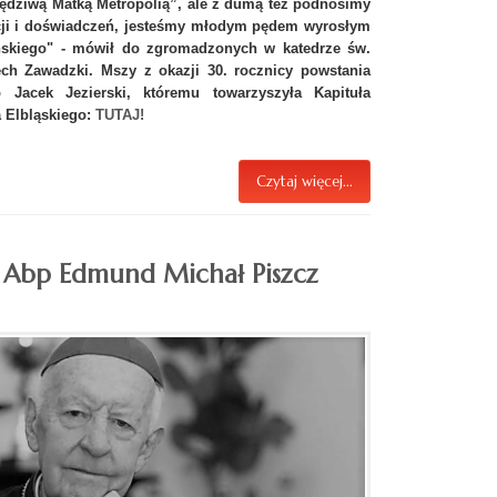
dziwą Matką Metropolią”, ale z dumą też podnosimy
cji i doświadczeń, jesteśmy młodym pędem wyrosłym
ńskiego" - mówił do zgromadzonych w katedrze św.
iech Zawadzki. Mszy z okazji 30. rocznicy powstania
p Jacek Jezierski, któremu towarzyszyła Kapituła
a Elbląskiego:
TUTAJ!
Czytaj więcej...
 Abp Edmund Michał Piszcz