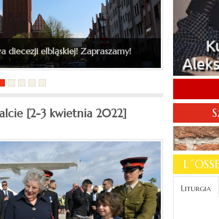
kiego do katedry św. Mikołaja
a diecezji elbląskiej! Zapraszamy!
S
alcie [2-3 kwietnia 2022]
L´OS
Liturgia