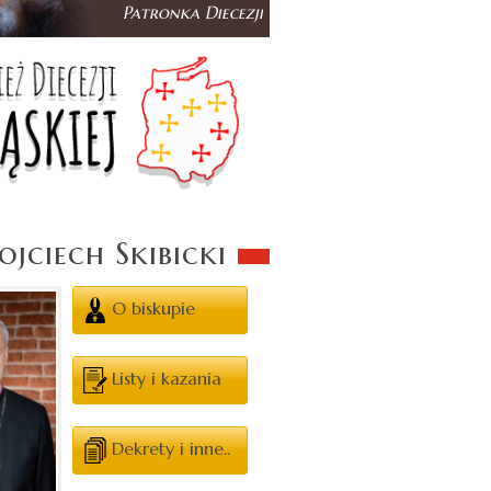
jciech Skibicki
O biskupie
Listy i kazania
Dekrety i inne..