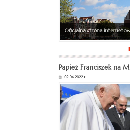
Ingres bp. Wojciecha Skibic
Oficjalna strona internetow
(depesza, fotorelacja)...
Papież Franciszek na M
02.04.2022 r.