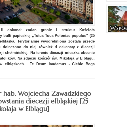
I dokonał zmian granic i struktur Kościoła
 bulli papieskiej „Totus Tuus Poloniae populus” (25
elbląska. Terytorialnie wyodrębniona została przede
e dołączono do niej również 4 dekanaty z diecezji
ji chełmińskiej. Na terenie diecezji mieszka obecnie
katolików. Na zdjęciu kościół św. Mikołaja w Elblągu,
upów elbląskoch. Te Deum laudamus - Ciebie Boga
 dr hab. Wojciecha Zawadzkiego
wstania diecezji elbląskiej [25
kołaja w Elblągu]