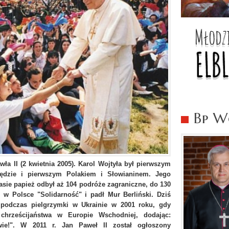
Bp Wo
wła II (2 kwietnia 2005). Karol Wojtyła był pierwszym
ędzie i pierwszym Polakiem i Słowianinem. Jego
zasie papież odbył aż 104 podróże zagraniczne, do 130
ę w Polsce "Solidarność" i padł Mur Berliński. Dziś
podczas pielgrzymki w Ukrainie w 2001 roku, gdy
chrześcijaństwa w Europie Wschodniej, dodając:
wie!".
W 2011 r. Jan Paweł II został ogłoszony