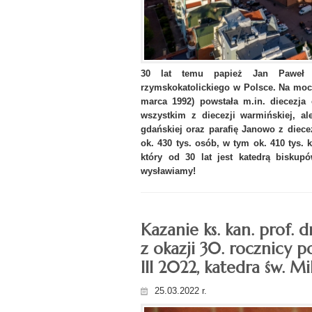
30 lat temu papież Jan Paweł I
rzymskokatolickiego w Polsce. Na mocy
marca 1992) powstała m.in. diecezja 
wszystkim z diecezji warmińskiej, al
gdańskiej oraz parafię Janowo z diecez
ok. 430 tys. osób, w tym ok. 410 tys. 
który od 30 lat jest katedrą bisk
wysławiamy!
Kazanie ks. kan. prof.
z okazji 30. rocznicy po
III 2022, katedra św. Mi
25.03.2022 r.