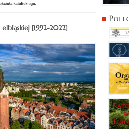
ościoła katolickiego.
Pole
i elbląskiej [1992-2022]