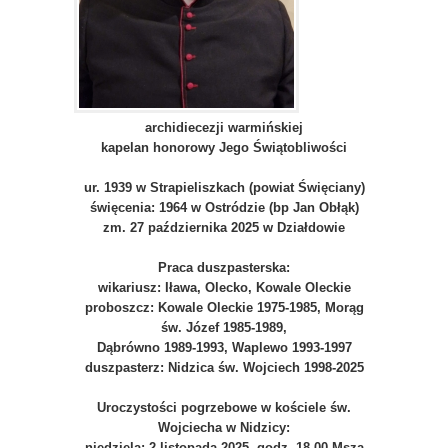
archidiecezji warmińskiej
kapelan honorowy Jego Świątobliwości
ur. 1939 w Strapieliszkach (powiat Święciany)
święcenia: 1964 w Ostródzie (bp Jan Obłąk)
zm. 27 października 2025 w Działdowie
Praca duszpasterska:
wikariusz: Iława, Olecko, Kowale Oleckie
proboszcz: Kowale Oleckie 1975-1985, Morąg
św. Józef 1985-1989,
Dąbrówno 1989-1993, Waplewo 1993-1997
duszpasterz: Nidzica św. Wojciech 1998-2025
Uroczystości pogrzebowe w kościele św.
Wojciecha w Nidzicy:
niedziela: 2 listopada 2025, godz. 18.00 Msza