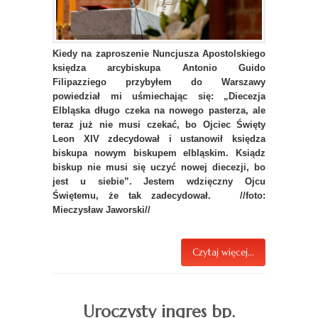
Kiedy na zaproszenie Nuncjusza Apostolskiego
księdza arcybiskupa Antonio Guido
Filipazziego przybyłem do Warszawy
powiedział mi uśmiechając się: „Diecezja
Elbląska długo czeka na nowego pasterza, ale
teraz już nie musi czekać, bo Ojciec Święty
Leon XIV zdecydował i ustanowił księdza
biskupa nowym biskupem elbląskim. Ksiądz
biskup nie musi się uczyć nowej diecezji, bo
jest u siebie”. Jestem wdzięczny Ojcu
Świętemu, że tak zadecydował.
//foto:
Mieczysław Jaworski//
Czytaj więcej...
Uroczysty ingres bp.