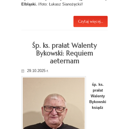
Elbląski.
//foto: Łukasz Sianożęcki//
Czytaj więcej...
Śp. ks. prałat Walenty
Bykowski: Requiem
aeternam
29.10.2025 r.
śp. ks.
prałat
Walenty
Bykowski
ksiądz