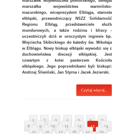
marszałek województwa pomorskiego, delegat
marszałka województwa warmińsko-
mazurskiego, wiceprezydent Elbląga, starosta
elbląski, przewodniczący NSZZ Solidarność
Regionu Elbląg, przedstawiciele służb
mundurowych, a także rodzina i bliscy -
uczestniczyli dziś w uroczystym ingresie bp.
Wojciecha Skibickiego do katedry św. Mikołaja
w Elblągu. Nowy biskup elbląski wywodzi się z
duchowieństwa diecezji elbląskiej. Jest
czwartym z kolei pasterzem Kościoła
elbląskiego. Jego poprzednikami byli biskupi:
Andrzej Śliwiński, Jan Styrna i Jacek Jezierski.
Czytaj więcej...
1
2
3
4
5
6
7
8
9
10
11
12
13
14
15
16
17
18
19
20