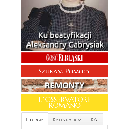
Szukam Pomocy
L´OSSERVATORE
ROMANO
Liturgia
Kalendarium
KAI