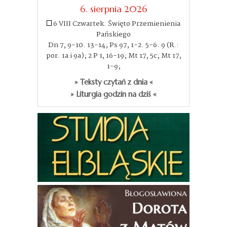
6. sierpnia 2026
6 VIII Czwartek. Święto Przemienienia
Pańskiego
Dn 7, 9-10. 13-14; Ps 97, 1-2. 5-6. 9 (R.:
por. 1a i 9a); 2 P 1, 16-19; Mt 17, 5c; Mt 17,
1-9;
» Teksty czytań z dnia «
» Liturgia godzin na dziś «