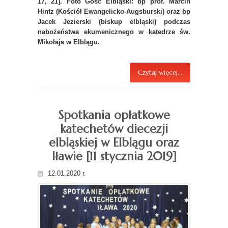
17, 21]. Foto Gość Elbląski: bp prof. Marcin
Hintz (Kościół Ewangelicko-Augsburski) oraz bp
Jacek Jezierski (biskup elbląski) podczas
nabożeństwa ekumenicznego w katedrze św.
Mikołaja w Elblągu.
Czytaj więcej...
Spotkania opłatkowe
katechetów diecezji
elbląskiej w Elblągu oraz
Iławie [11 stycznia 2019]
12.01.2020 r.