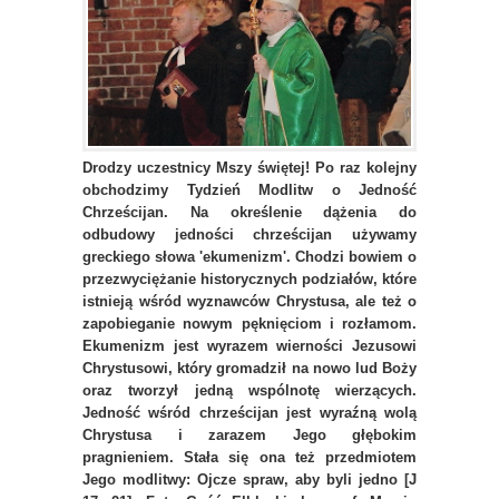
Drodzy uczestnicy Mszy świętej! Po raz kolejny
obchodzimy Tydzień Modlitw o Jedność
Chrześcijan. Na określenie dążenia do
odbudowy jedności chrześcijan używamy
greckiego słowa 'ekumenizm'. Chodzi bowiem o
przezwyciężanie historycznych podziałów, które
istnieją wśród wyznawców Chrystusa, ale też o
zapobieganie nowym pęknięciom i rozłamom.
Ekumenizm jest wyrazem wierności Jezusowi
Chrystusowi, który gromadził na nowo lud Boży
oraz tworzył jedną wspólnotę wierzących.
Jedność wśród chrześcijan jest wyraźną wolą
Chrystusa i zarazem Jego głębokim
pragnieniem. Stała się ona też przedmiotem
Jego modlitwy: Ojcze spraw, aby byli jedno [J