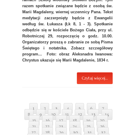
razem spotkanie związane będzie z osobą św.
Marii Magdaleny, wiernej uczennicy Pana. Tekst
medytacji zaczerpnięty będzie z Ewangelii
według św. Łukasza (Łk 8, 1 - 3). Spotkanie
odbędzie się w kościele Bożego Ciała, przy ul.
Robotniczej 29, rozpoczęcię o godz. 10.00.
Organizatorzy proszą o zabranie ze sobą Pisma
Świętego i notatnika. Zobacz szczegółowy
program... Foto: obraz Aleksnadra Iwanowa:
Chrystus ukazuje się Marii Magdalenie, 1834 r.
Czytaj więcej...
1
2
3
4
5
6
7
8
9
10
11
12
13
14
15
16
17
18
19
20
21
22
23
24
25
26
27
28
29
30
31
32