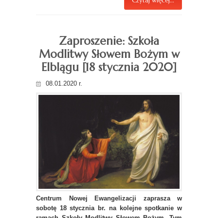
Czytaj więcej...
Zaproszenie: Szkoła
Modlitwy Słowem Bożym w
Elblągu [18 stycznia 2020]
08.01.2020 r.
Centrum Nowej Ewangelizacji zaprasza w
sobotę 18 stycznia br. na kolejne spotkanie w
ramach Szkoły Modlitwy Słowem Bożym. Tym