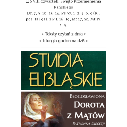
6 VIII Czwartek. Święto Przemienienia
Pańskiego
Dn 7, 9-10. 13-14; Ps 97, 1-2. 5-6. 9 (R.:
por. 1a i 9a); 2 P 1, 16-19; Mt 17, 5c; Mt 17,
1-9;
» Teksty czytań z dnia «
» Liturgia godzin na dziś «