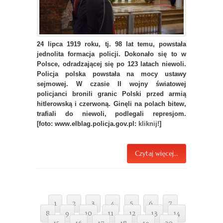
24 lipca 1919 roku, tj. 98 lat temu, powstała
jednolita formacja policji. Dokonało się to w
Polsce, odradzającej się po 123 latach niewoli.
Policja polska powstała na mocy ustawy
sejmowej. W czasie II wojny światowej
policjanci bronili granic Polski przed armią
hitlerowską i czerwoną. Ginęli na polach bitew,
trafiali do niewoli, podlegali represjom.
[foto: www.elblag.policja.gov.pl:
kliknij!
]
Czytaj więcej...
1
2
3
4
5
6
7
8
9
10
11
12
13
14