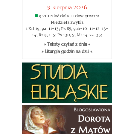
9. sierpnia 2026
9 VIII Niedziela. Dziewiętnasta
Niedziela zwykła
1 Krl 19, 9a. 11-13; Ps 85, 9ab-10. 11-12. 13-
14; Rz 9, 1-5; Ps 130, 5; Mt 14, 22-33;
» Teksty czytań z dnia «
» Liturgia godzin na dziś «