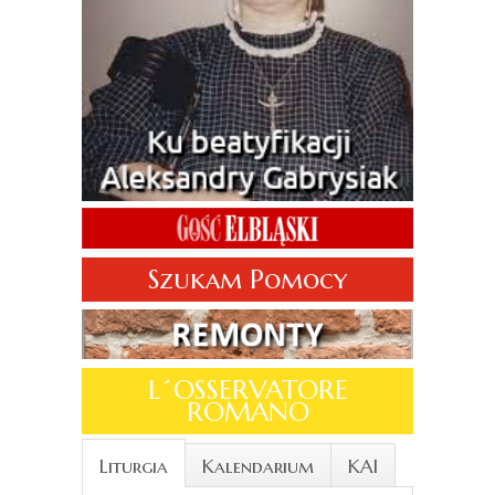
Szukam Pomocy
L´OSSERVATORE
ROMANO
Liturgia
Kalendarium
KAI