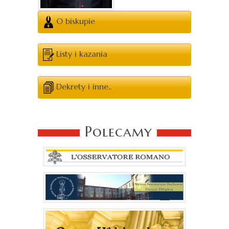
O biskupie
Listy i kazania
Dekrety i inne..
Polecamy