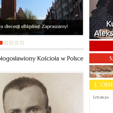
kiego do katedry św. Mikołaja
S
łogosławiony Kościoła w Polsce
L´OS
Liturgia