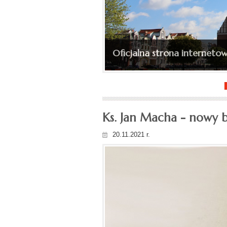
Ingres bp. Wojciecha Skibic
(depesza, fotorelacja)...
Ks. Jan Macha - nowy b
20.11.2021 r.