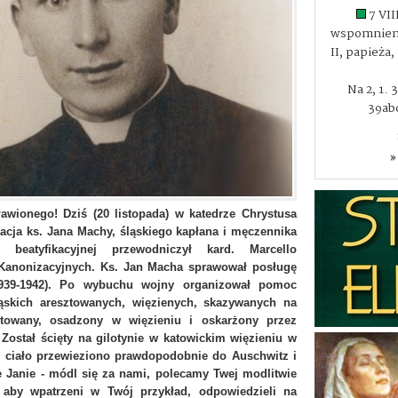
7 VII
wspomnieni
II, papieża
Na 2, 1. 
39abc
»
wionego! Dziś (20 listopada) w katedrze Chrystusa
kacja ks. Jana Machy, śląskiego kapłana i męczennika
beatyfikacyjnej przewodniczył kard. Marcello
 Kanonizacyjnych. Ks. Jan Macha sprawował posługę
(1939-1942). Po wybuchu wojny organizował pomoc
ąskich aresztowanych, więzienych, skazywanych na
ztowany, osadzony w więzieniu i oskarżony przez
 Został ścięty na gilotynie w katowickim więzieniu w
o ciało przewieziono prawdopodobnie do Auschwitz i
e Janie - módl się za nami, polecamy Twej modlitwie
aby wpatrzeni w Twój przykład, odpowiedzieli na