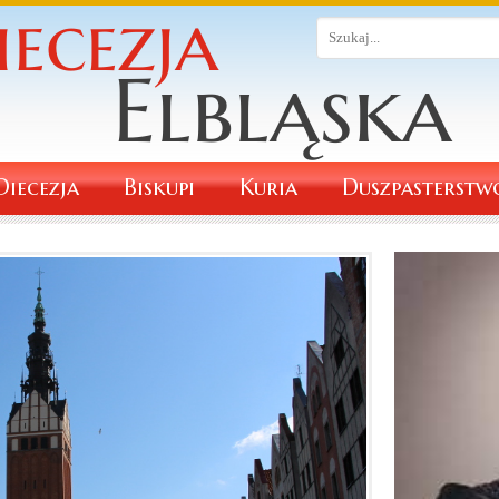
Diecezja
Biskupi
Kuria
Duszpasterstw