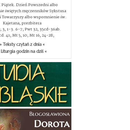
I Piątek. Dzień Powszedni albo
e świętych męczenników Sykstusa
, i Towarzyszy albo wspomnienie św.
Kajetana, prezbitera
3; 3, 1-3. 6-7; Pwt 32, 35cd-36ab.
d. 41; Mt 5, 10; Mt 16, 24-28;
» Teksty czytań z dnia «
 Liturgia godzin na dziś «