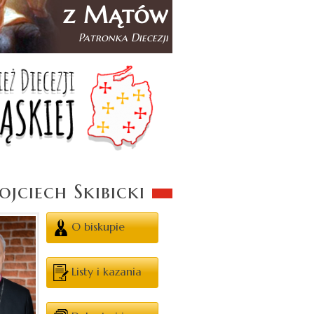
jciech Skibicki
O biskupie
Listy i kazania