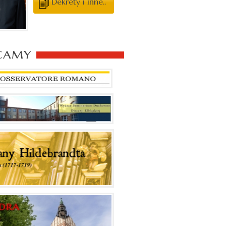
Dekrety i inne..
camy