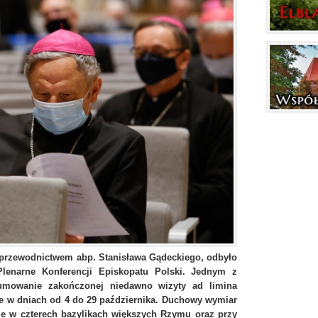
od przewodnictwem abp. Stanisława Gądeckiego, odbyło
Plenarne Konferencji Episkopatu Polski. Jednym z
mowanie zakończonej niedawno wizyty ad limina
ie w dniach od 4 do 29 października. Duchowy wymiar
cje w czterech bazylikach większych Rzymu oraz przy