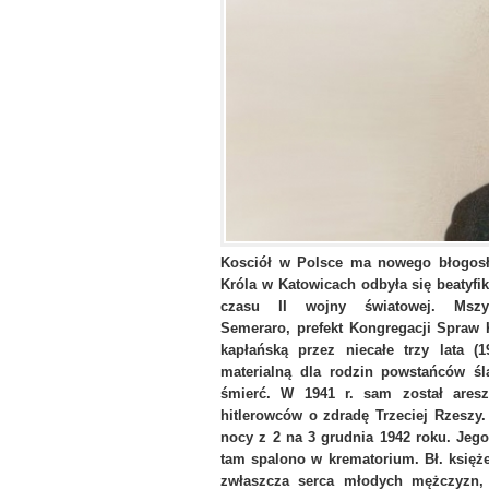
Kosciół w Polsce ma nowego błogosła
Króla w Katowicach odbyła się beatyfi
czasu II wojny światowej. Mszy 
Semeraro, prefekt Kongregacji Spraw
kapłańską przez niecałe trzy lata 
materialną dla rodzin powstańców śl
śmierć. W 1941 r. sam został ares
hitlerowców o zdradę Trzeciej Rzeszy.
nocy z 2 na 3 grudnia 1942 roku. Jeg
tam spalono w krematorium. Bł. księż
zwłaszcza serca młodych mężczyzn, 