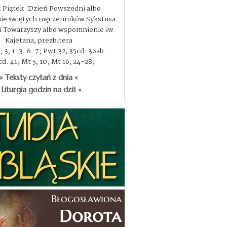
I Piątek. Dzień Powszedni albo
e świętych męczenników Sykstusa
, i Towarzyszy albo wspomnienie św.
Kajetana, prezbitera
3; 3, 1-3. 6-7; Pwt 32, 35cd-36ab.
d. 41; Mt 5, 10; Mt 16, 24-28;
» Teksty czytań z dnia «
 Liturgia godzin na dziś «