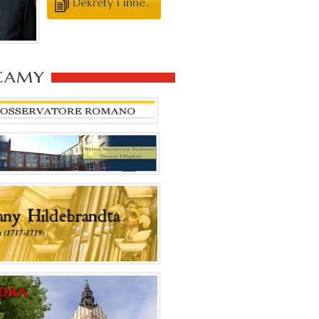
Dekrety i inne..
camy