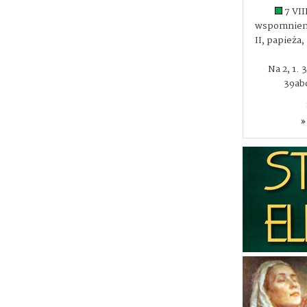
7 VII
wspomnieni
II, papieża
Na 2, 1. 
39abc
»