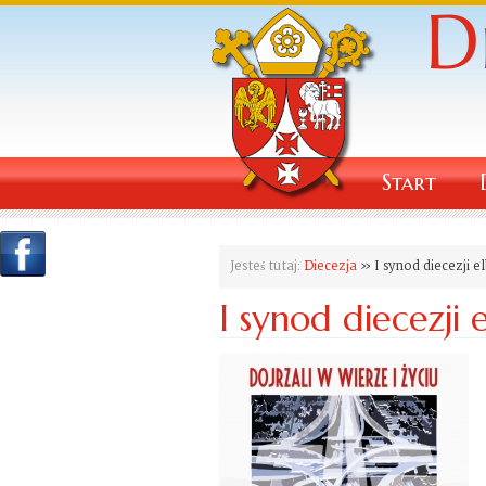
Start
Jesteś tutaj:
Diecezja
» I synod diecezji el
I synod diecezji e