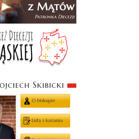
jciech Skibicki
O biskupie
Listy i kazania