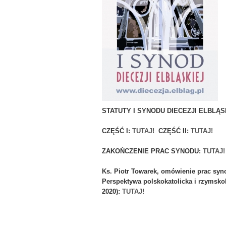
STATUTY I SYNODU DIECEZJI ELBLĄSKI
CZĘŚĆ I:
TUTAJ!
CZĘŚĆ II:
TUTAJ!
ZAKOŃCZENIE PRAC SYNODU:
TUTAJ!
Ks. Piotr Towarek, omówienie prac syno
Perspektywa polskokatolicka i rzymskok
2020):
TUTAJ!