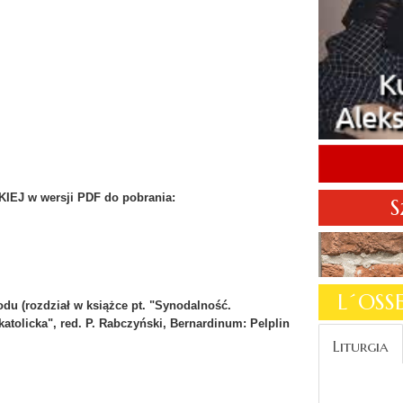
EJ w wersji PDF do pobrania:
S
L´OS
du (rozdział w książce pt. "Synodalność.
atolicka", red. P. Rabczyński, Bernardinum: Pelplin
Liturgia