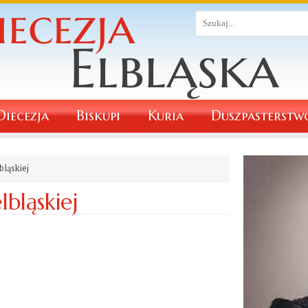
Diecezja
Biskupi
Kuria
Duszpasterstw
bląskiej
lbląskiej