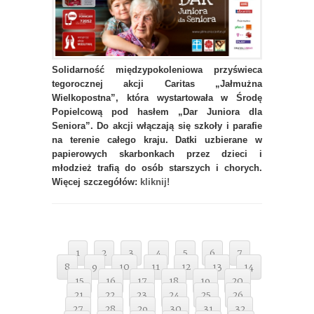
Solidarność międzypokoleniowa przyświeca
tegorocznej akcji Caritas „Jałmużna
Wielkopostna”, która wystartowała w Środę
Popielcową pod hasłem „Dar Juniora dla
Seniora”. Do akcji włączają się szkoły i parafie
na terenie całego kraju. Datki uzbierane w
papierowych skarbonkach przez dzieci i
młodzież trafią do osób starszych i chorych.
Więcej szczegółów:
kliknij!
1
2
3
4
5
6
7
8
9
10
11
12
13
14
15
16
17
18
19
20
21
22
23
24
25
26
27
28
29
30
31
32