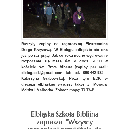
Ruszyły zapisy na tegoroczną Ekstremalną
Drogę Krzyżową. W Elblągu odbędzie się ona
już po raz piąty. Jak co roku nocne wędrowanie
rozpocznie się Mszą św. o godz. 20:00 w
kościele św. Brata Alberta [zapisy per mail:
elblag.edk@gmail.com lub tel. 696-442-982 -
Katarzyna Grabowska]. P
oza tym EDK w
diecezji elbląskiej wyruszy także z: Moraga,
Małdyt i Malborka. Zobacz mapę:
TUTAJ!
Elbląska Szkoła Biblijna
zaprasza: "Wszyscy