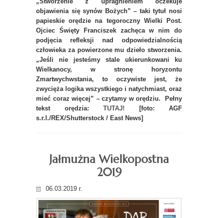
„Stworzenie z upragnieniem oczekuje
objawienia się synów Bożych” – taki tytuł nosi
papieskie orędzie na tegoroczny Wielki Post.
Ojciec Święty Franciszek zachęca w nim do
podjęcia refleksji nad odpowiedzialnością
człowieka za powierzone mu dzieło stworzenia.
„Jeśli nie jesteśmy stale ukierunkowani ku
Wielkanocy, w stronę horyzontu
Zmartwychwstania, to oczywiste jest, że
zwycięża logika wszystkiego i natychmiast, oraz
mieć coraz więcej” – czytamy w orędziu. Pełny
tekst orędzia:
TUTAJ!
[foto: AGF
s.r.l./REX/Shutterstock / East News]
Jałmużna Wielkopostna
2019
06.03.2019 r.