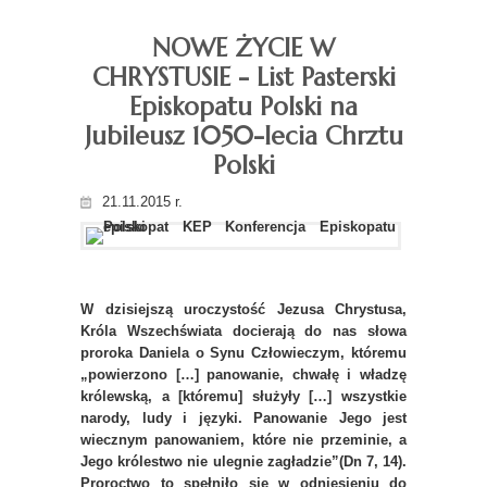
NOWE ŻYCIE W
CHRYSTUSIE - List Pasterski
Episkopatu Polski na
Jubileusz 1050-lecia Chrztu
Polski
21.11.2015 r.
W dzisiejszą uroczystość Jezusa Chrystusa,
Króla Wszechświata docierają do nas słowa
proroka Daniela o Synu Człowieczym, któremu
„powierzono […] panowanie, chwałę i władzę
królewską, a [któremu] służyły […] wszystkie
narody, ludy i języki. Panowanie Jego jest
wiecznym panowaniem, które nie przeminie, a
Jego królestwo nie ulegnie zagładzie”(Dn 7, 14).
Proroctwo to spełniło się w odniesieniu do