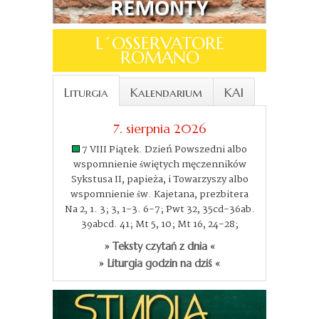
L´OSSERVATORE
ROMANO
Liturgia
Kalendarium
KAI
7. sierpnia 2026
7 VIII Piątek. Dzień Powszedni albo
wspomnienie świętych męczenników
Sykstusa II, papieża, i Towarzyszy albo
wspomnienie św. Kajetana, prezbitera
Na 2, 1. 3; 3, 1-3. 6-7; Pwt 32, 35cd-36ab.
39abcd. 41; Mt 5, 10; Mt 16, 24-28;
» Teksty czytań z dnia «
» Liturgia godzin na dziś «