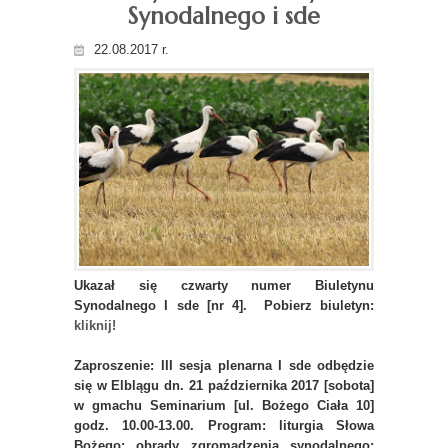
Synodalnego i sde
22.08.2017 r.
Ukazał się czwarty numer Biuletynu
Synodalnego I sde [nr 4]. Pobierz biuletyn:
kliknij!
Zaproszenie: III sesja plenarna I sde odbędzie
się w Elblągu dn. 21 października 2017 [sobota]
w gmachu Seminarium [ul. Bożego Ciała 10]
godz. 10.00-13.00. Program: liturgia Słowa
Bożego; obrady zgromadzenia synodalnego;