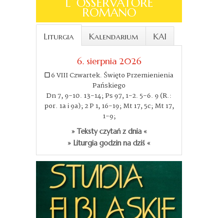
L´OSSERVATORE
ROMANO
Liturgia
Kalendarium
KAI
6. sierpnia 2026
6 VIII Czwartek. Święto Przemienienia
Pańskiego
Dn 7, 9-10. 13-14; Ps 97, 1-2. 5-6. 9 (R.:
por. 1a i 9a); 2 P 1, 16-19; Mt 17, 5c; Mt 17,
1-9;
» Teksty czytań z dnia «
» Liturgia godzin na dziś «