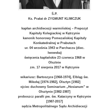
Ś.P.
Ks. Prałat dr ZYGMUNT KLIMCZUK
kapłan archidiecezji warmińskiej – Prepozyt
Kapituły Kolegiackiej w Kętrzynie
kanonik honorowy Pomezańskiej Kapituły
Konkatedralnej w Prabutach
ur. 04 września 1943 w Parchaczu (diec.
lwowska)
święcenia kapłańskie 23 czerwca 1968 w
Olsztnie
zm. 17 sierpnia 2017 w Kętrzynie
wikariusz: Bartoszyce [1968-1974], Elbląg św.
Mikołaj [1974-1982], Olsztyn [1982]
ojciec duchowny Seminarium „Hosianum” w
Olsztynie [1982-1987]
proboszcz parafii pw. św. Katarzyny w Kętrzynie
[1987-2017]
sędzia Metropolitalnego Sądu Archidiecezji