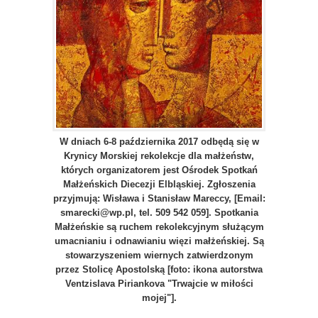
W dniach 6-8 października 2017 odbędą się w
Krynicy Morskiej rekolekcje dla małżeństw,
których organizatorem jest Ośrodek Spotkań
Małżeńskich Diecezji Elbląskiej. Zgłoszenia
przyjmują: Wisława i Stanisław Mareccy, [Email:
smarecki@wp.pl, tel. 509 542 059]. Spotkania
Małżeńskie są ruchem rekolekcyjnym służącym
umacnianiu i odnawianiu więzi małżeńskiej. Są
stowarzyszeniem wiernych zatwierdzonym
przez Stolicę Apostolską [foto: ikona autorstwa
Ventzislava Piriankova "Trwajcie w miłości
mojej"].