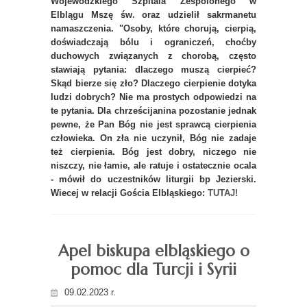
Wojewódzkiego Szpitala Zespolonego w
Elblągu Mszę św. oraz udzielił sakrmanetu
namaszczenia. "Osoby, które chorują, cierpią,
doświadczają bólu i ograniczeń, choćby
duchowych związanych z chorobą, często
stawiają pytania: dlaczego muszą cierpieć?
Skąd bierze się zło? Dlaczego cierpienie dotyka
ludzi dobrych? Nie ma prostych odpowiedzi na
te pytania. Dla chrześcijanina pozostanie jednak
pewne, że Pan Bóg nie jest sprawcą cierpienia
człowieka. On zła nie uczynił, Bóg nie zadaje
też cierpienia. Bóg jest dobry, niczego nie
niszczy, nie łamie, ale ratuje i ostatecznie ocala
- mówił do uczestników liturgii bp Jezierski.
Wiecej w relacji Gościa Elbląskiego:
TUTAJ!
Apel biskupa elbląskiego o
pomoc dla Turcji i Syrii
09.02.2023 r.