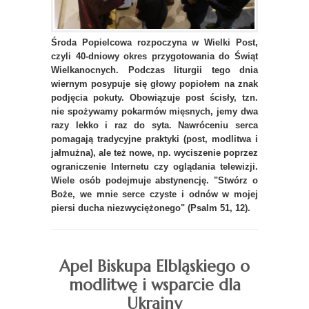
Środa Popielcowa rozpoczyna w Wielki Post,
czyli 40-dniowy okres przygotowania do Świąt
Wielkanocnych. Podczas liturgii tego dnia
wiernym posypuje się głowy popiołem na znak
podjęcia pokuty. Obowiązuje post ścisły, tzn.
nie spożywamy pokarmów mięsnych, jemy dwa
razy lekko i raz do syta. Nawróceniu serca
pomagają tradycyjne praktyki (post, modlitwa i
jałmużna), ale też nowe, np. wyciszenie poprzez
ograniczenie Internetu czy oglądania telewizji.
Wiele osób podejmuje abstynencję. "Stwórz o
Boże, we mnie serce czyste i odnów w mojej
piersi ducha niezwyciężonego" (Psalm 51, 12).
Apel Biskupa Elbląskiego o
modlitwę i wsparcie dla
Ukrainy