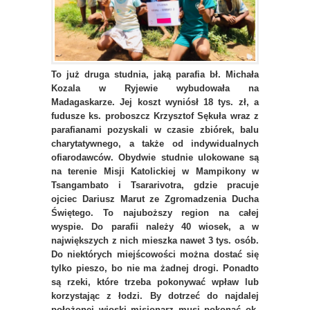
To już druga studnia, jaką parafia bł. Michała
Kozala w Ryjewie wybudowała na
Madagaskarze. Jej koszt wyniósł 18 tys. zł, a
fudusze ks. proboszcz Krzysztof Sękuła wraz z
parafianami pozyskali w czasie zbiórek, balu
charytatywnego, a także od indywidualnych
ofiarodawców. Obydwie studnie ulokowane są
na terenie Misji Katolickiej w Mampikony w
Tsangambato i Tsararivotra, gdzie pracuje
ojciec Dariusz Marut ze Zgromadzenia Ducha
Świętego. To najuboższy region na całej
wyspie. Do parafii należy 40 wiosek, a w
największych z nich mieszka nawet 3 tys. osób.
Do niektórych miejścowości można dostać się
tylko pieszo, bo nie ma żadnej drogi. Ponadto
są rzeki, które trzeba pokonywać wpław lub
korzystając z łodzi. By dotrzeć do najdalej
położonej wioski misjonarz musi pokonać ok.