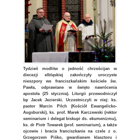
Tydzień modlitw o jedność chrześcijan w
diecezji elbląskiej zakończyły uroczyste
nieszpory we franciszkańskim kościele św.
Pawła, odprawiane w święto nawrócenia
apostoła (25 stycznia). Liturgii przewodniczył
bp Jacek Jezierski. Uczestniczyli w niej: ks.
pastor Marcin Pilch (Kościół Ewangelicko-
Augsburski), ks. prof. Marek Karczewski (rektor
seminarium i delegat biskupi ds. ekumenizmu),
ks. dr Piotr Towarek (prof. seminarium), a także
ojcowie i bracia franciszkanie na czele z o.
Grzegorzem Piśko, gwardianem klasztoru i