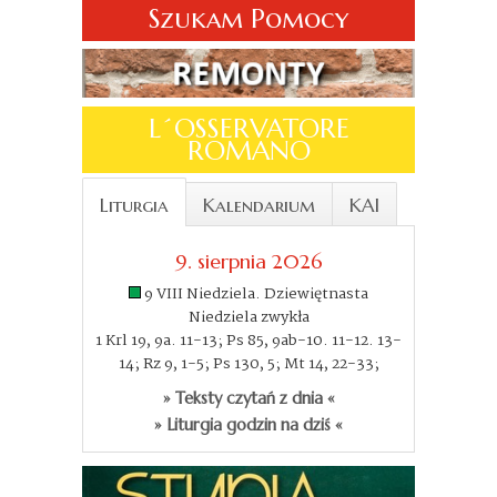
Szukam Pomocy
L´OSSERVATORE
ROMANO
Liturgia
Kalendarium
KAI
9. sierpnia 2026
9 VIII Niedziela. Dziewiętnasta
Niedziela zwykła
1 Krl 19, 9a. 11-13; Ps 85, 9ab-10. 11-12. 13-
14; Rz 9, 1-5; Ps 130, 5; Mt 14, 22-33;
» Teksty czytań z dnia «
» Liturgia godzin na dziś «