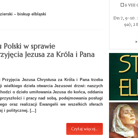
6 VIII
zierski – biskup elbląski
Dn 7, 9-10. 1
9a); 2 
»
u Polski w sprawie
yjęcia Jezusa za Króla i Pana
kt Przyjęcia Jezusa Chrystusa za Króla i Pana trzeba
cji wielkiego dzieła otwarcia Jezusowi drzwi: naszych
 Chodzi o dzieło umiłowania Jezusa do końca, oddania
 przyszłości i pracy nad sobą, podejmowania posługi
ego oraz realizacji Ewangelii we wszelkich sferach
i politycznej. [...]
Czytaj więcej...