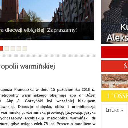
a diecezji elbląskiej! Zapraszamy!
S
opolii warmińskiej
apieża Franciszka w dniu 15 października 2016 r.,
L´OS
metropolity warmińskiego obejmuje abp dr Józef
tor. Abp J. Górzyński był wcześniej biskupem
wskiej. Diecezja elbląska, ełcka i archidiecezja
Liturgia
 warmińską tj. warmińską prowincję [używając języka
tychczasowy arcybiskup metropolita warmiński dr
urę, gdyż osiąga wiek 75 lat. Proszę o modlitwę w