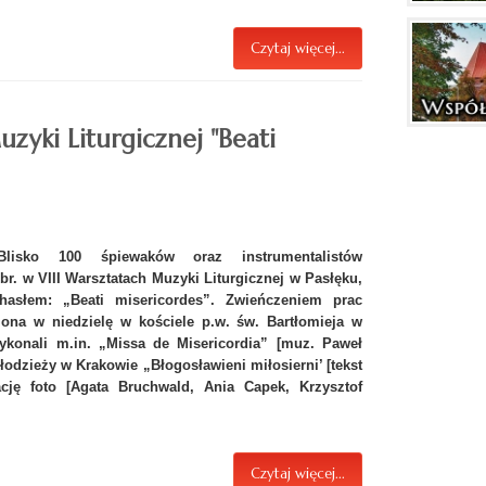
Czytaj więcej...
uzyki Liturgicznej "Beati
Blisko 100 śpiewaków oraz instrumentalistów
br. w VIII Warsztatach Muzyki Liturgicznej w Pasłęku,
słem: „Beati misericordes”. Zwieńczeniem prac
ona w niedzielę w kościele p.w. św. Bartłomieja w
ykonali m.in. „Missa de Misericordia” [muz. Paweł
dzieży w Krakowie „Błogosławieni miłosierni’ [tekst
cję foto [Agata Bruchwald, Ania Capek, Krzysztof
Czytaj więcej...