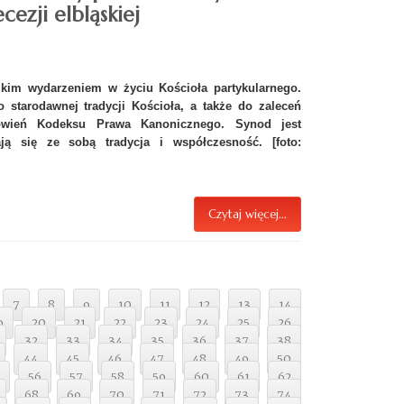
cezji elbląskiej
elkim wydarzeniem w życiu Kościoła partykularnego.
starodawnej tradycji Kościoła, a także do zaleceń
owień Kodeksu Prawa Kanonicznego. Synod jest
ją się ze sobą tradycja i współczesność. [foto:
Czytaj więcej...
7
8
9
10
11
12
13
14
9
20
21
22
23
24
25
26
32
33
34
35
36
37
38
44
45
46
47
48
49
50
56
57
58
59
60
61
62
68
69
70
71
72
73
74