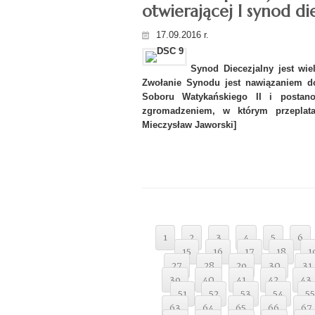
otwierającej I synod die
17.09.2016 r.
Synod Diecezjalny jest wi
Zwołanie Synodu jest nawiązaniem do 
Soboru Watykańskiego II i postan
zgromadzeniem, w którym przeplata
Mieczysław Jaworski]
1
2
3
4
5
6
15
16
17
18
1
27
28
29
30
31
39
40
41
42
43
51
52
53
54
55
63
64
65
66
67