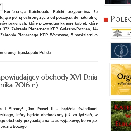
Konferencja Episkopatu Polski przypomina, że
Pole
lujące pełną ochronę życia od poczęcia do naturalnej
isów prawnych, które przewidują karanie kobiet, które
 z 372. Zebrania Plenarnego KEP, Gniezno-Poznań, 14-
. Zebrania Plenarnego KEP, Warszawa, 5 października
nferencji Episkopatu Polski
 zapowiadający obchody XVI Dnia
nika 2016 r.)
ia i Siostry! „Jan Paweł II – bądźcie świadkami
ieskiego, który będzie obchodzony już za tydzień, w
jego obchody przypadają na czas wyjątkowy, bo wręcz
ierdzia Bożego.