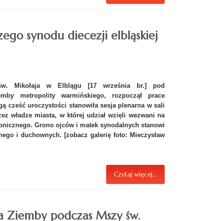
zego synodu diecezji elbląskiej
w. Mikołaja w Elblągu [17 września br.] pod
mby metropolity warmińskiego, rozpoczął prace
gą cześć uroczystości stanowiła sesja plenarna w sali
ez władze miasta, w której udział wzięli wezwani na
onicznego. Grono ojców i matek synodalnych stanowi
nego i duchownych. [zobacz galerię foto: Mieczysław
Czytaj więcej...
a Ziemby podczas Mszy św.