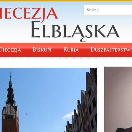
Diecezja
Biskupi
Kuria
Duszpasterstw