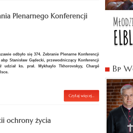
ania Plenarnego Konferencji
szawie odbyło się 374. Zebranie Plenarne Konferencji
 abp Stanisław Gądecki, przewodniczący Konferencji
Bp Wo
ł udział ks. prał. Mykhaylo Tkhorovskyy, Chargé
lsce.
Czytaj więcej...
ii ochrony życia