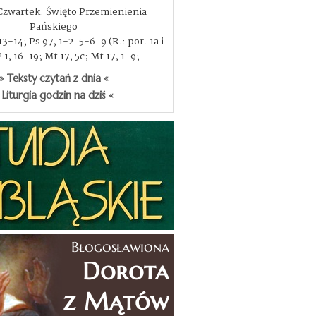
 Czwartek. Święto Przemienienia
Pańskiego
3-14; Ps 97, 1-2. 5-6. 9 (R.: por. 1a i
P 1, 16-19; Mt 17, 5c; Mt 17, 1-9;
» Teksty czytań z dnia «
 Liturgia godzin na dziś «