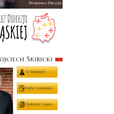
jciech Skibicki
O biskupie
Listy i kazania
Dekrety i inne..