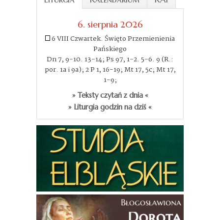
6. sierpnia 2026
6 VIII Czwartek. Święto Przemienienia
Pańskiego
Dn 7, 9-10. 13-14; Ps 97, 1-2. 5-6. 9 (R.:
por. 1a i 9a); 2 P 1, 16-19; Mt 17, 5c; Mt 17,
1-9;
» Teksty czytań z dnia «
» Liturgia godzin na dziś «