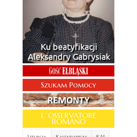
Szukam Pomocy
L´OSSERVATORE
ROMANO
Liturgia
Kalendarium
KAI