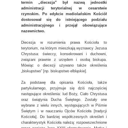
termin „diecezja” był nazwą jednostki
administracji terytorialnej w cesarstwie
rzymskim. Po edykcie mediolańskim Kościół
dostosował się do istniejącego podziału
administracyjnego i przejął obowiązujące
nazewnictwo.
Diecezja w rozumienia prawa Kościoła to
terytorium, na którym mieszkają wyznawcy Jezusa
Chrystusa: świeccy, konsekrowani i duchowni,
związani prawnie z urzędem i osobą biskupa.
Mówiąc o diecezji używano także określenia
„biskupstwo” [np. biskupstwo elbląskie].
Za podstawę dla opisania Kościoła, także
partykularnego, przyjmuje się dziś najczęściej
następujące określenia: lud Boży, Ciało Chrystusa
oraz świątynia Ducha Świętego. Zostały one
wybrane z wielu innych, występujących w Piśmie
Świętym i w nauczaniu Ojców Kościoła [tradycji
Kościoła]. Do bardziej współczesnych określeń i
charakterystyk Kościoła należą: rozpowszechnione