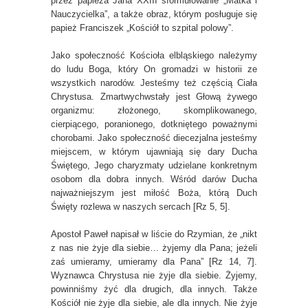
przez papieża Jana XXIII sformułowanie „Matka i
Nauczycielka”, a także obraz, którym posługuje się
papież Franciszek „Kościół to szpital polowy”.
Jako społeczność Kościoła elbląskiego należymy
do ludu Boga, który On gromadzi w historii ze
wszystkich narodów. Jesteśmy też częścią Ciała
Chrystusa. Zmartwychwstały jest Głową żywego
organizmu: złożonego, skomplikowanego,
cierpiącego, poranionego, dotkniętego poważnymi
chorobami. Jako społeczność diecezjalna jesteśmy
miejscem, w którym ujawniają się dary Ducha
Świętego, Jego charyzmaty udzielane konkretnym
osobom dla dobra innych. Wśród darów Ducha
najważniejszym jest miłość Boża, którą Duch
Święty rozlewa w naszych sercach [Rz 5, 5].
Apostoł Paweł napisał w liście do Rzymian, że „nikt
z nas nie żyje dla siebie… żyjemy dla Pana; jeżeli
zaś umieramy, umieramy dla Pana” [Rz 14, 7].
Wyznawca Chrystusa nie żyje dla siebie. Żyjemy,
powinniśmy żyć dla drugich, dla innych. Także
Kościół nie żyje dla siebie, ale dla innych. Nie żyje