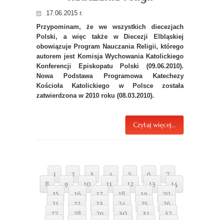
17.06.2015 r.
Przypominam, że we wszystkich diecezjach
Polski, a więc także w Diecezji Elbląskiej
obowiązuje Program Nauczania Religii, którego
autorem jest Komisja Wychowania Katolickiego
Konferencji Episkopatu Polski (09.06.2010).
Nowa Podstawa Programowa Katechezy
Kościoła Katolickiego w Polsce została
zatwierdzona w 2010 roku (08.03.2010).
Czytaj więcej...
1
2
3
4
5
6
7
8
9
10
11
12
13
14
15
16
17
18
19
20
21
22
23
24
25
26
27
28
29
30
31
32