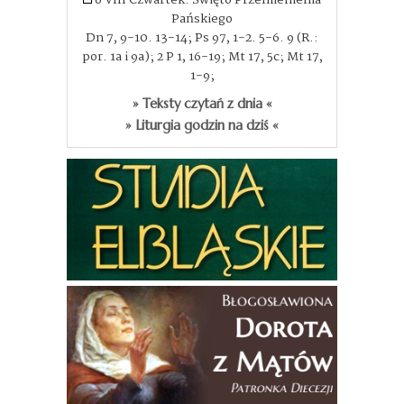
Pańskiego
Dn 7, 9-10. 13-14; Ps 97, 1-2. 5-6. 9 (R.:
por. 1a i 9a); 2 P 1, 16-19; Mt 17, 5c; Mt 17,
1-9;
» Teksty czytań z dnia «
» Liturgia godzin na dziś «