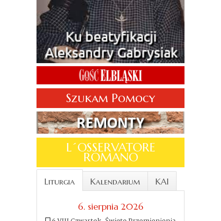
Szukam Pomocy
L´OSSERVATORE
ROMANO
Liturgia
Kalendarium
KAI
6. sierpnia 2026
6 VIII Czwartek. Święto Przemienienia