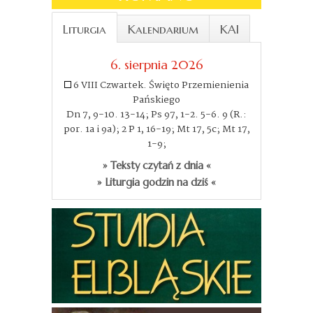
Liturgia
Kalendarium
KAI
6. sierpnia 2026
6 VIII Czwartek. Święto Przemienienia
Pańskiego
Dn 7, 9-10. 13-14; Ps 97, 1-2. 5-6. 9 (R.:
por. 1a i 9a); 2 P 1, 16-19; Mt 17, 5c; Mt 17,
1-9;
» Teksty czytań z dnia «
» Liturgia godzin na dziś «