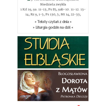
Niedziela zwykła
1 Krl 19, 9a. 11-13; Ps 85, 9ab-10. 11-12. 13-
14; Rz 9, 1-5; Ps 130, 5; Mt 14, 22-33;
» Teksty czytań z dnia «
» Liturgia godzin na dziś «