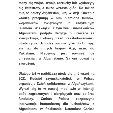
toczy się wojna, trwają rozruchy lub wydarzyły
się katastrofy, a także wzrasta głód. Do takich
miejsc należy Afganistan, kraj w Azji. Obecnie
władzę przejmują w nim plemiona talibów,
wojowników związanych z radykalnym
islamem. W związku z tym wielu mieszkańców
Afganistanu podjęło decyzję o ucieczce ze
swego kraju, z obawy przed prześladowaniem i
utratą życia. Uchodzą oni nie tylko do Europy,
ale też do innych krajów Azji, m.in. do
Pakistanu. Niepewny jest również los
chrześcijan w Afganistanie. Są oni poważnie
zagrożeni.
Dlatego też w najbliższą niedzielę tj. 5 września
2021 Kościół rzymskokatolicki w Polsce
organizuje Dzień solidarności z Afgańczykami.
Wyrazi się to w naszej modlitwie w intencji
osób zagrożonych i cierpiących oraz zbiórce
funduszy. Caritas Polska rozpoczyna
interwencję humanitarną dla uchodźców z
Afganistanu w Pakistanie. Natomiast Caritas