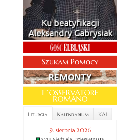
Szukam Pomocy
L´OSSERVATORE
ROMANO
Liturgia
Kalendarium
KAI
9. sierpnia 2026
9 VIII Niedziela. Dziewiętnasta