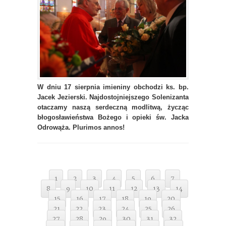
W dniu 17 sierpnia imieniny obchodzi ks. bp.
Jacek Jezierski. Najdostojniejszego Solenizanta
otaczamy naszą serdeczną modlitwą, życząc
błogosławieństwa Bożego i opieki św. Jacka
Odrowąża. Plurimos annos!
1
2
3
4
5
6
7
8
9
10
11
12
13
14
15
16
17
18
19
20
21
22
23
24
25
26
27
28
29
30
31
32