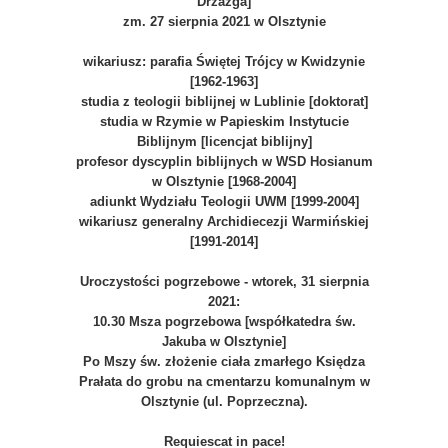
Drzazga]
zm. 27 sierpnia 2021 w Olsztynie
wikariusz: parafia Świętej Trójcy w Kwidzynie
[1962-1963]
studia z teologii biblijnej w Lublinie [doktorat]
studia w Rzymie w Papieskim Instytucie
Biblijnym [licencjat biblijny]
profesor dyscyplin biblijnych w WSD Hosianum
w Olsztynie [1968-2004]
adiunkt Wydziału Teologii UWM [1999-2004]
wikariusz generalny Archidiecezji Warmińskiej
[1991-2014]
Uroczystości pogrzebowe - wtorek, 31 sierpnia
2021:
10.30 Msza pogrzebowa [współkatedra św.
Jakuba w Olsztynie]
Po Mszy św. złożenie ciała zmarłego Księdza
Prałata do grobu na cmentarzu komunalnym w
Olsztynie (ul. Poprzeczna).
Requiescat in pace!