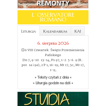
L´OSSERVATORE
ROMANO
Liturgia
Kalendarium
KAI
6. sierpnia 2026
6 VIII Czwartek. Święto Przemienienia
Pańskiego
Dn 7, 9-10. 13-14; Ps 97, 1-2. 5-6. 9 (R.:
por. 1a i 9a); 2 P 1, 16-19; Mt 17, 5c; Mt 17,
1-9;
» Teksty czytań z dnia «
» Liturgia godzin na dziś «