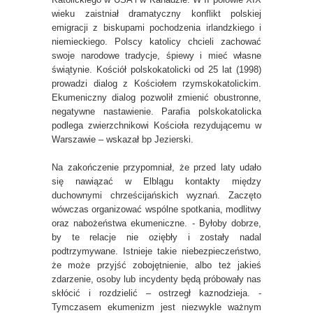
wieku zaistniał dramatyczny konflikt polskiej
emigracji z biskupami pochodzenia irlandzkiego i
niemieckiego. Polscy katolicy chcieli zachować
swoje narodowe tradycje, śpiewy i mieć własne
świątynie. Kościół polskokatolicki od 25 lat (1998)
prowadzi dialog z Kościołem rzymskokatolickim.
Ekumeniczny dialog pozwolił zmienić obustronne,
negatywne nastawienie. Parafia polskokatolicka
podlega zwierzchnikowi Kościoła rezydującemu w
Warszawie – wskazał bp Jezierski.
Na zakończenie przypomniał, że przed laty udało
się nawiązać w Elblągu kontakty między
duchownymi chrześcijańskich wyznań. Zaczęto
wówczas organizować wspólne spotkania, modlitwy
oraz nabożeństwa ekumeniczne. - Byłoby dobrze,
by te relacje nie oziębły i zostały nadal
podtrzymywane. Istnieje takie niebezpieczeństwo,
że może przyjść zobojętnienie, albo też jakieś
zdarzenie, osoby lub incydenty będą próbowały nas
skłócić i rozdzielić – ostrzegł kaznodzieja. -
Tymczasem ekumenizm jest niezwykle ważnym