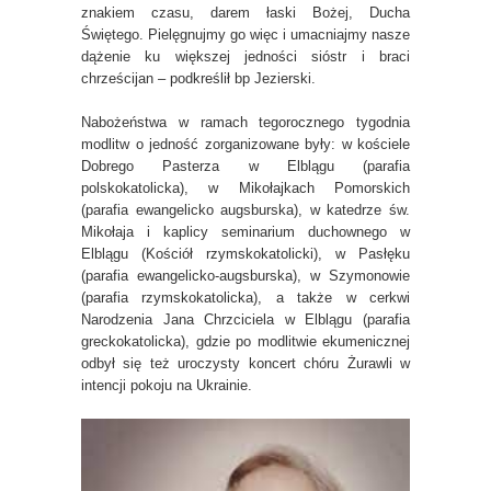
znakiem czasu, darem łaski Bożej, Ducha
Świętego. Pielęgnujmy go więc i umacniajmy nasze
dążenie ku większej jedności sióstr i braci
chrześcijan – podkreślił bp Jezierski.
Nabożeństwa w ramach tegorocznego tygodnia
modlitw o jedność zorganizowane były: w kościele
Dobrego Pasterza w Elblągu (parafia
polskokatolicka), w Mikołajkach Pomorskich
(parafia ewangelicko augsburska), w katedrze św.
Mikołaja i kaplicy seminarium duchownego w
Elblągu (Kościół rzymskokatolicki), w Pasłęku
(parafia ewangelicko-augsburska), w Szymonowie
(parafia rzymskokatolicka), a także w cerkwi
Narodzenia Jana Chrzciciela w Elblągu (parafia
greckokatolicka), gdzie po modlitwie ekumenicznej
odbył się też uroczysty koncert chóru Żurawli w
intencji pokoju na Ukrainie.