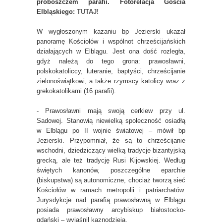
proboszczem parafii. Fotorelacja Gościa
Elbląskiego:
TUTAJ!
W wygłoszonym kazaniu bp Jezierski ukazał
panoramę Kościołów i wspólnot chrześcijańskich
działających w Elblągu. Jest ona dość rozległa,
gdyż należą do tego grona: prawosławni,
polskokatoliccy, luteranie, baptyści, chrześcijanie
zielonoświątkowi, a także rzymscy katolicy wraz z
grekokatolikami (16 parafii).
- Prawosławni mają swoją cerkiew przy ul.
Sadowej. Stanowią niewielką społeczność osiadłą
w Elblągu po II wojnie światowej – mówił bp
Jezierski. Przypomniał, że są to chrześcijanie
wschodni, dziedziczący wielką tradycje bizantyjską
grecką, ale też tradycję Rusi Kijowskiej. Według
świętych kanonów, poszczególne eparchie
(biskupstwa) są autonomiczne, chociaż tworzą sieć
Kościołów w ramach metropolii i patriarchatów.
Jurysdykcje nad parafią prawosławną w Elblągu
posiada prawosławny arcybiskup białostocko-
gdański – wyjaśnił kaznodzieja.