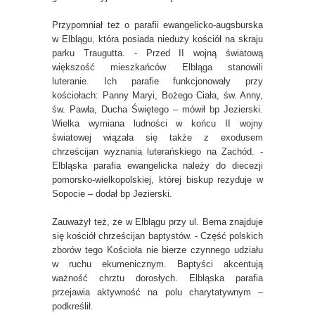
Przypomniał też o parafii ewangelicko-augsburska
w Elblągu, która posiada nieduży kościół na skraju
parku Traugutta. - Przed II wojną światową
większość mieszkańców Elbląga stanowili
luteranie. Ich parafie funkcjonowały przy
kościołach: Panny Maryi, Bożego Ciała, św. Anny,
św. Pawła, Ducha Świętego – mówił bp Jezierski.
Wielka wymiana ludności w końcu II wojny
światowej wiązała się także z exodusem
chrześcijan wyznania luterańskiego na Zachód. -
Elbląska parafia ewangelicka należy do diecezji
pomorsko-wielkopolskiej, której biskup rezyduje w
Sopocie – dodał bp Jezierski.
Zauważył też, że w Elblągu przy ul. Bema znajduje
się kościół chrześcijan baptystów. - Część polskich
zborów tego Kościoła nie bierze czynnego udziału
w ruchu ekumenicznym. Baptyści akcentują
ważność chrztu dorosłych. Elbląska parafia
przejawia aktywność na polu charytatywnym –
podkreślił.