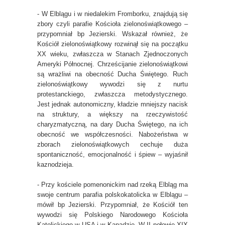
- W Elblągu i w niedalekim Fromborku, znajdują się
zbory czyli parafie Kościoła zielonoświątkowego –
przypomniał bp Jezierski. Wskazał również, że
Kościół zielonoświątkowy rozwinął się na początku
XX wieku, zwłaszcza w Stanach Zjednoczonych
Ameryki Północnej. Chrześcijanie zielonoświątkowi
są wrażliwi na obecność Ducha Świętego. Ruch
zielonoświątkowy wywodzi się z nurtu
protestanckiego, zwłaszcza metodystycznego.
Jest jednak autonomiczny, kładzie mniejszy nacisk
na struktury, a większy na rzeczywistość
charyzmatyczną, na dary Ducha Świętego, na ich
obecność we współczesności. Nabożeństwa w
zborach zielonoświątkowych cechuje duża
spontaniczność, emocjonalność i śpiew – wyjaśnił
kaznodzieja.
- Przy kościele pomenonickim nad rzeką Elbląg ma
swoje centrum parafia polskokatolicka w Elblągu –
mówił bp Jezierski. Przypomniał, że Kościół ten
wywodzi się Polskiego Narodowego Kościoła
Katolickiego w USA i w Kanadzie. W II połowie XIX