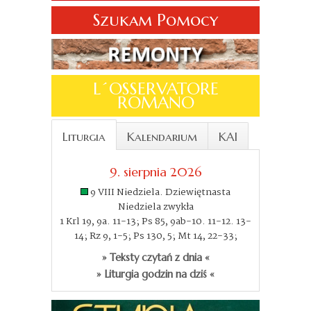
Szukam Pomocy
L´OSSERVATORE
ROMANO
Liturgia
Kalendarium
KAI
9. sierpnia 2026
9 VIII Niedziela. Dziewiętnasta
Niedziela zwykła
1 Krl 19, 9a. 11-13; Ps 85, 9ab-10. 11-12. 13-
14; Rz 9, 1-5; Ps 130, 5; Mt 14, 22-33;
» Teksty czytań z dnia «
» Liturgia godzin na dziś «