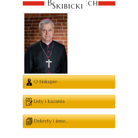
Bp Wojciech
Skibicki
O biskupie
Listy i kazania
Dekrety i inne..