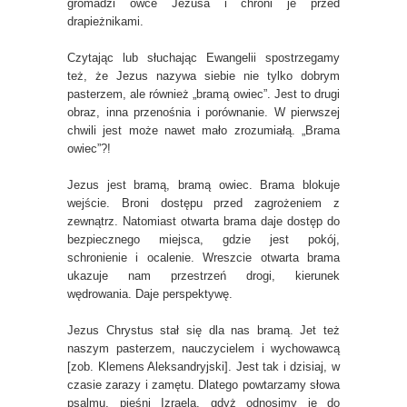
gromadzi owce Jezusa i chroni je przed
drapieżnikami.
Czytając lub słuchając Ewangelii spostrzegamy
też, że Jezus nazywa siebie nie tylko dobrym
pasterzem, ale również „bramą owiec”. Jest to drugi
obraz, inna przenośnia i porównanie. W pierwszej
chwili jest może nawet mało zrozumiałą. „Brama
owiec”?!
Jezus jest bramą, bramą owiec. Brama blokuje
wejście. Broni dostępu przed zagrożeniem z
zewnątrz. Natomiast otwarta brama daje dostęp do
bezpiecznego miejsca, gdzie jest pokój,
schronienie i ocalenie. Wreszcie otwarta brama
ukazuje nam przestrzeń drogi, kierunek
wędrowania. Daje perspektywę.
Jezus Chrystus stał się dla nas bramą. Jet też
naszym pasterzem, nauczycielem i wychowawcą
[zob. Klemens Aleksandryjski]. Jest tak i dzisiaj, w
czasie zarazy i zamętu. Dlatego powtarzamy słowa
psalmu, pieśni Izraela, gdyż odnosimy je do