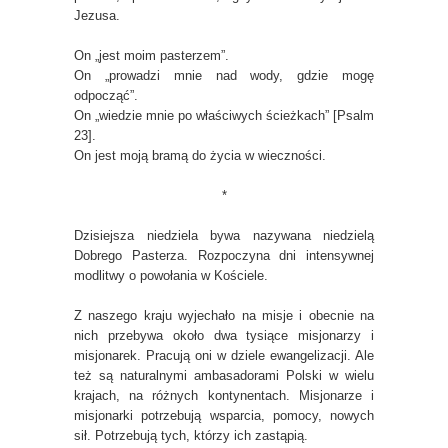
Jezusa.
On „jest moim pasterzem”.
On „prowadzi mnie nad wody, gdzie mogę
odpocząć”.
On „wiedzie mnie po właściwych ścieżkach” [Psalm
23].
On jest moją bramą do życia w wieczności.
*
Dzisiejsza niedziela bywa nazywana niedzielą
Dobrego Pasterza. Rozpoczyna dni intensywnej
modlitwy o powołania w Kościele.
Z naszego kraju wyjechało na misje i obecnie na
nich przebywa około dwa tysiące misjonarzy i
misjonarek. Pracują oni w dziele ewangelizacji. Ale
też są naturalnymi ambasadorami Polski w wielu
krajach, na różnych kontynentach. Misjonarze i
misjonarki potrzebują wsparcia, pomocy, nowych
sił. Potrzebują tych, którzy ich zastąpią.