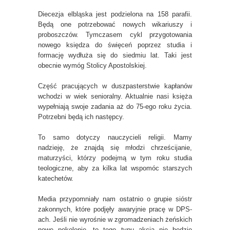
Diecezja elbląska jest podzielona na 158 parafii.
Będą one potrzebować nowych wikariuszy i
proboszczów. Tymczasem cykl przygotowania
nowego księdza do święceń poprzez studia i
formację wydłuża się do siedmiu lat. Taki jest
obecnie wymóg Stolicy Apostolskiej.
Część pracujących w duszpasterstwie kapłanów
wchodzi w wiek senioralny. Aktualnie nasi księża
wypełniają swoje zadania aż do 75-ego roku życia.
Potrzebni będą ich następcy.
To samo dotyczy nauczycieli religii. Mamy
nadzieję, że znajdą się młodzi chrześcijanie,
maturzyści, którzy podejmą w tym roku studia
teologiczne, aby za kilka lat wspomóc starszych
katechetów.
Media przypomniały nam ostatnio o grupie sióstr
zakonnych, które podjęły awaryjnie pracę w DPS-
ach. Jeśli nie wyrośnie w zgromadzeniach żeńskich
nowe pokolenie, to tego typu akcja nie będzie