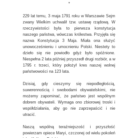
*
229 lat temu, 3 maja 1791 roku w Warszawie Sejm
zwany Wielkim uchwalił tzw. ustawę rządową. W
rzeczywistości była to pierwsza konstytucja
naszego państwa, wówczas królestwa. Przyjęła się
nazwa Konstytucja 3 Maja. Miała ona służyć
unowocześnieniu i umocnieniu Polski. Niestety to
dzieło się nie powiodło gdyż było spóźnione.
Niespełna 2 lata później przyszedł drugi rozbiór, a w
1795 r. trzeci, który położył kres naszej wolnej
państwowości na 123 lata.
Dzisiaj, gdy cieszymy się niepodległością,
suwerennością i swobodami obywatelskimi, nie
możemy zapominać, że państwo jest wspólnym
dobrem obywateli. Wymaga ono zbiorowej troski i
współdziałania, aby go nie zaprzepaścić i nie
utracić.
Naszą wspólną teraźniejszość i przyszłość
powierzam opiece Maryi, czczonej od wielu pokoleń