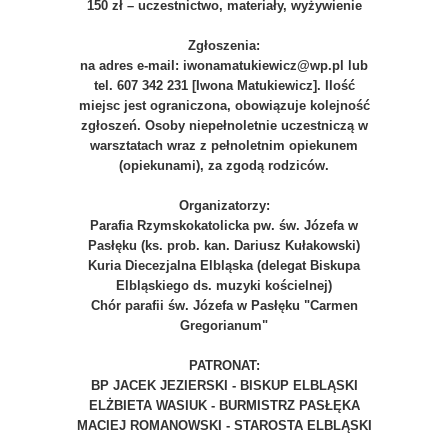
150 zł – uczestnictwo, materiały, wyżywienie
Zgłoszenia:
na adres e-mail: iwonamatukiewicz@wp.pl lub
tel. 607 342 231 [Iwona Matukiewicz]. Ilość
miejsc jest ograniczona, obowiązuje kolejność
zgłoszeń. Osoby niepełnoletnie uczestniczą w
warsztatach wraz z pełnoletnim opiekunem
(opiekunami), za zgodą rodziców.
Organizatorzy:
Parafia Rzymskokatolicka pw. św. Józefa w
Pasłęku (ks. prob. kan. Dariusz Kułakowski)
Kuria Diecezjalna Elbląska (delegat Biskupa
Elbląskiego ds. muzyki kościelnej)
Chór parafii św. Józefa w Pasłęku "Carmen
Gregorianum"
PATRONAT:
BP JACEK JEZIERSKI - BISKUP ELBLĄSKI
ELŻBIETA WASIUK - BURMISTRZ PASŁĘKA
MACIEJ ROMANOWSKI - STAROSTA ELBLĄSKI