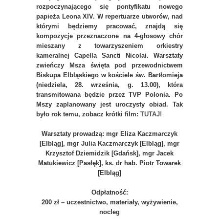
rozpoczynającego się pontyfikatu nowego
papieża Leona XIV. W repertuarze utworów, nad
którymi będziemy pracować, znajdą się
kompozycje przeznaczone na 4-głosowy chór
mieszany z towarzyszeniem orkiestry
kameralnej Capella Sancti Nicolai. Warsztaty
zwieńczy Msza święta pod przewodnictwem
Biskupa Elbląskiego w kościele św. Bartłomieja
(niedziela, 28. września, g. 13.00), która
transmitowana będzie przez TVP Polonia. Po
Mszy zaplanowany jest uroczysty obiad. Tak
było rok temu, zobacz krótki film:
TUTAJ!
Warsztaty prowadzą: mgr Eliza Kaczmarczyk
[Elbląg], mgr Julia Kaczmarczyk [Elbląg], mgr
Krzysztof Dziemidzik [Gdańsk], mgr Jacek
Matukiewicz [Pasłęk], ks. dr hab. Piotr Towarek
[Elbląg]
Odpłatność:
200 zł – uczestnictwo, materiały, wyżywienie,
nocleg