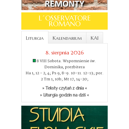
L´OSSERVATORE
ROMANO
Liturgia
Kalendarium
KAI
8. sierpnia 2026
8 VIII Sobota. Wspomnienie św.
Dominika, prezbitera
Ha 1, 12 - 2, 4; Ps 9, 8-9. 10-11. 12-13; por.
2 Tm 1, 10b; Mt 17, 14-20;
» Teksty czytań z dnia «
» Liturgia godzin na dziś «