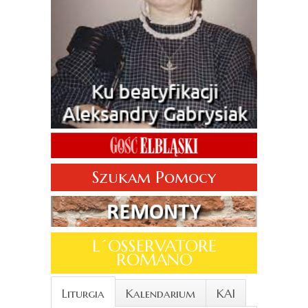
Szukam Pomocy
L´OSSERVATORE
ROMANO
Liturgia
Kalendarium
KAI