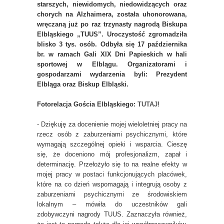
starszych, niewidomych, niedowidzących oraz
chorych na Alzhaimera, została uhonorowana,
wręczaną już po raz trzynasty nagrodą Biskupa
Elbląskiego „TUUS”. Uroczystość zgromadziła
blisko 3 tys. osób. Odbyła się 17 października
br. w ramach Gali XIX Dni Papieskich w hali
sportowej w Elblągu. Organizatorami i
gospodarzami wydarzenia byli: Prezydent
Elbląga oraz Biskup Elbląski.
Fotorelacja Gościa Elbląskiego:
TUTAJ!
- Dziękuję za docenienie mojej wieloletniej pracy na
rzecz osób z zaburzeniami psychicznymi, które
wymagają szczególnej opieki i wsparcia. Cieszę
się, że doceniono mój profesjonalizm, zapał i
determinację. Przełożyło się to na realne efekty w
mojej pracy w postaci funkcjonujących placówek,
które na co dzień wspomagają i integrują osoby z
zaburzeniami psychicznymi ze środowiskiem
lokalnym – mówiła do uczestników gali
zdobywczyni nagrody TUUS. Zaznaczyła również,