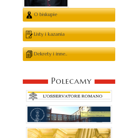
O biskupie
Listy i kazania
Dekrety i inne..
Polecamy