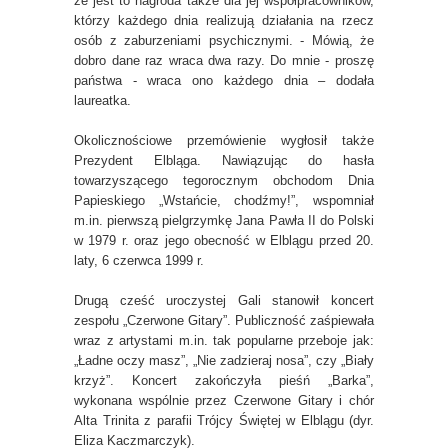
że jest to nagroda także dla jej współpracowników,
którzy każdego dnia realizują działania na rzecz
osób z zaburzeniami psychicznymi. - Mówią, że
dobro dane raz wraca dwa razy. Do mnie - proszę
państwa - wraca ono każdego dnia – dodała
laureatka.
Okolicznościowe przemówienie wygłosił także
Prezydent Elbląga. Nawiązując do hasła
towarzyszącego tegorocznym obchodom Dnia
Papieskiego „Wstańcie, chodźmy!”, wspomniał
m.in. pierwszą pielgrzymkę Jana Pawła II do Polski
w 1979 r. oraz jego obecność w Elblągu przed 20.
laty, 6 czerwca 1999 r.
Drugą cześć uroczystej Gali stanowił koncert
zespołu „Czerwone Gitary”. Publiczność zaśpiewała
wraz z artystami m.in. tak popularne przeboje jak:
„Ładne oczy masz”, „Nie zadzieraj nosa”, czy „Biały
krzyż”. Koncert zakończyła pieśń „Barka”,
wykonana wspólnie przez Czerwone Gitary i chór
Alta Trinita z parafii Trójcy Świętej w Elblągu (dyr.
Eliza Kaczmarczyk).