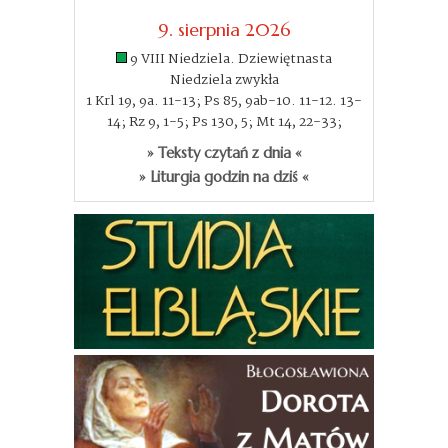
9. sierpnia 2026
9 VIII Niedziela. Dziewiętnasta
Niedziela zwykła
1 Krl 19, 9a. 11-13; Ps 85, 9ab-10. 11-12. 13-
14; Rz 9, 1-5; Ps 130, 5; Mt 14, 22-33;
» Teksty czytań z dnia «
» Liturgia godzin na dziś «