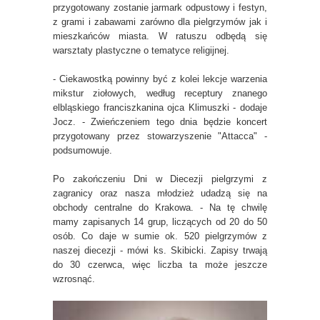
przygotowany zostanie jarmark odpustowy i festyn,
z grami i zabawami zarówno dla pielgrzymów jak i
mieszkańców miasta. W ratuszu odbędą się
warsztaty plastyczne o tematyce religijnej.
- Ciekawostką powinny być z kolei lekcje warzenia
mikstur ziołowych, według receptury znanego
elbląskiego franciszkanina ojca Klimuszki - dodaje
Jocz. - Zwieńczeniem tego dnia będzie koncert
przygotowany przez stowarzyszenie "Attacca" -
podsumowuje.
Po zakończeniu Dni w Diecezji pielgrzymi z
zagranicy oraz nasza młodzież udadzą się na
obchody centralne do Krakowa. - Na tę chwilę
mamy zapisanych 14 grup, liczących od 20 do 50
osób. Co daje w sumie ok. 520 pielgrzymów z
naszej diecezji - mówi ks. Skibicki. Zapisy trwają
do 30 czerwca, więc liczba ta może jeszcze
wzrosnąć.