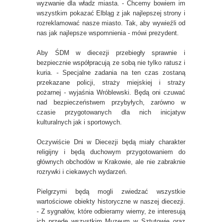
wyzwanie dla władz miasta. - Chcemy bowiem im
wszystkim pokazać Elbląg z jak najlepszej strony i
rozreklamować nasze miasto. Tak, aby wywieźli od
nas jak najlepsze wspomnienia - mówi prezydent.
Aby ŚDM w diecezji przebiegły sprawnie i
bezpiecznie współpracują ze sobą nie tylko ratusz i
kuria. - Specjalne zadania na ten czas zostaną
przekazane policji, straży miejskiej i straży
pożarnej - wyjaśnia Wróblewski. Będą oni czuwać
nad bezpieczeństwem przybyłych, zarówno w
czasie przygotowanych dla nich inicjatyw
kulturalnych jak i sportowych.
Oczywiście Dni w Diecezji będą miały charakter
religijny i będą duchowym przygotowaniem do
głównych obchodów w Krakowie, ale nie zabraknie
rozrywki i ciekawych wydarzeń.
Pielgrzymi będą mogli zwiedzać wszystkie
wartościowe obiekty historyczne w naszej diecezji.
- Z sygnałów, które odbieramy wiemy, że interesują
ich przede wszystkim Muzeum w Sztutowie oraz