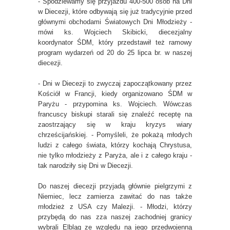
- Spodziewamy się przyjazdu 400-500 osób na Dni
w Diecezji, które odbywają się już tradycyjnie przed
głównymi obchodami Światowych Dni Młodzieży -
mówi ks. Wojciech Skibicki, diecezjalny
koordynator ŚDM, który przedstawił też ramowy
program wydarzeń od 20 do 25 lipca br. w naszej
diecezji.
- Dni w Diecezji to zwyczaj zapoczątkowany przez
Kościół w Francji, kiedy organizowano ŚDM w
Paryżu - przypomina ks. Wojciech. Wówczas
francuscy biskupi starali się znaleźć receptę na
zaostrzający się w kraju kryzys wiary
chrześcijańskiej. - Pomyśleli, że pokażą młodych
ludzi z całego świata, którzy kochają Chrystusa,
nie tylko młodzieży z Paryża, ale i z całego kraju -
tak narodziły się Dni w Diecezji.
Do naszej diecezji przyjadą głównie pielgrzymi z
Niemiec, lecz zamierza zawitać do nas także
młodzież z USA czy Malezji. - Młodzi, którzy
przybędą do nas zza naszej zachodniej granicy
wybrali Elbląg ze względu na jego przedwojenną