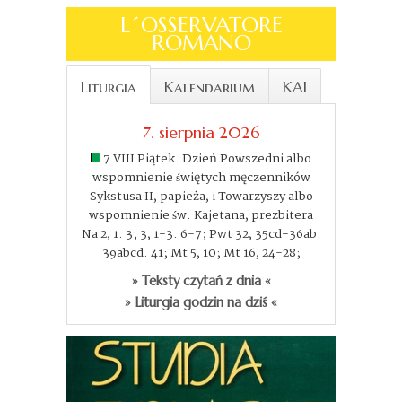
L´OSSERVATORE
ROMANO
Liturgia
Kalendarium
KAI
7. sierpnia 2026
7 VIII Piątek. Dzień Powszedni albo
wspomnienie świętych męczenników
Sykstusa II, papieża, i Towarzyszy albo
wspomnienie św. Kajetana, prezbitera
Na 2, 1. 3; 3, 1-3. 6-7; Pwt 32, 35cd-36ab.
39abcd. 41; Mt 5, 10; Mt 16, 24-28;
» Teksty czytań z dnia «
» Liturgia godzin na dziś «