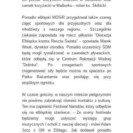
zamek krzyżacki w Malborku - mówi ks. Skibicki.
Ponadto elbląski MOSiR przygotował także szereg
zajęć sportowych dla przyjezdnych oraz dla
młodzieży z naszego regionu. - Szczególnie
ciekawie zapowiada się mecz piłkarski "Diecezja
Elbląska kontra Reszta Świata" - opowiada Marek
Wnuk, dyrektor ośrodka. Ponadto uczestnicy ŚDM
będą mogli rywalizować w zawodach pływackich,
które odbędą się w Centrum Rekreacji Wodnej
"Dolinka". Po zmaganiach sportowych
zregenerować siły będzie można na spacerze po
Parku Bażantarnia oraz posilając się przy
wspólnym ognisku.
W czasie gościny w naszym mieście pielgrzymom
nie powinno zabraknąć również kontaktu z kulturą.
Ten ma zapewnić Festiwal Narodów, który odbędzie
się na elbląskiej starówce. - Ze sceny festiwalu
będziemy mogli usłyszeć występy grup
muzycznych i scholi z naszej diecezji - mówi Adam
Jocz z UM w Elblągu. Jak dodawał ponadto