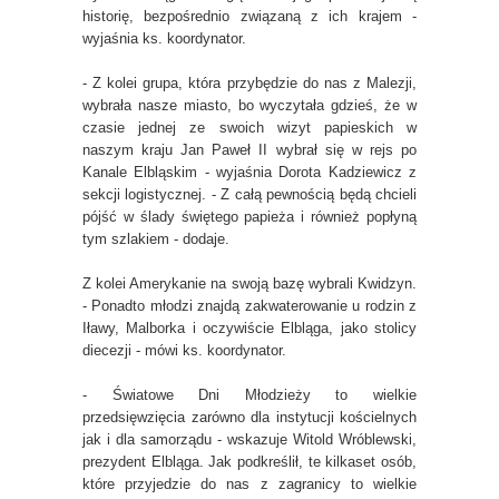
historię, bezpośrednio związaną z ich krajem -
wyjaśnia ks. koordynator.
- Z kolei grupa, która przybędzie do nas z Malezji,
wybrała nasze miasto, bo wyczytała gdzieś, że w
czasie jednej ze swoich wizyt papieskich w
naszym kraju Jan Paweł II wybrał się w rejs po
Kanale Elbląskim - wyjaśnia Dorota Kadziewicz z
sekcji logistycznej. - Z całą pewnością będą chcieli
pójść w ślady świętego papieża i również popłyną
tym szlakiem - dodaje.
Z kolei Amerykanie na swoją bazę wybrali Kwidzyn.
- Ponadto młodzi znajdą zakwaterowanie u rodzin z
Iławy, Malborka i oczywiście Elbląga, jako stolicy
diecezji - mówi ks. koordynator.
- Światowe Dni Młodzieży to wielkie
przedsięwzięcia zarówno dla instytucji kościelnych
jak i dla samorządu - wskazuje Witold Wróblewski,
prezydent Elbląga. Jak podkreślił, te kilkaset osób,
które przyjedzie do nas z zagranicy to wielkie