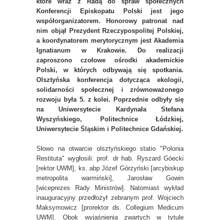
które wraz z Radą do spraw społecznych
Konferencji Episkopatu Polski jest jego
współorganizatorem. Honorowy patronat nad
nim objął Prezydent Rzeczypospolitej Polskiej,
a koordynatorem merytorycznym jest Akademia
Ignatianum w Krakowie. Do realizacji
zaproszono czołowe ośrodki akademickie
Polski, w których odbywają się spotkania.
Olsztyńska konferencja dotycząca ekologii,
solidarności społecznej i zrównoważonego
rozwoju była 5. z kolei. Poprzednie odbyły się
na Uniwersytecie Kardynała Stefana
Wyszyńskiego, Politechnice Łódzkiej,
Uniwersytecie Śląskim i Politechnice Gdańskiej.
Słowo na otwarcie olsztyńskiego statio "Polonia
Restituta" wygłosili: prof. dr hab. Ryszard Góecki
[rektor UWM], ks. abp Józef Górzyński [arcybiskup
metropolita warmiński], Jarosław Gowin
[wiceprezes Rady Ministrów]. Natomiast wykład
inauguracyjny przedłożył zebranym prof. Wojciech
Maksymowicz [prorektor ds. Collegium Medicum
UWM]. Obok wyjaśnienia zwartych w tytule