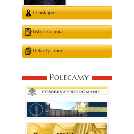
O biskupie
Listy i kazania
Dekrety i inne..
Polecamy