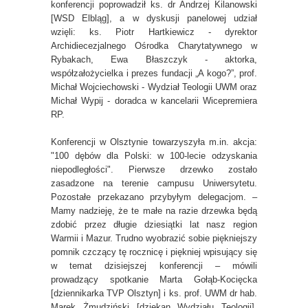
konferencji poprowadził ks. dr Andrzej Kilanowski
[WSD Elbląg], a w dyskusji panelowej udział
wzięli: ks. Piotr Hartkiewicz - dyrektor
Archidiecezjalnego Ośrodka Charytatywnego w
Rybakach, Ewa Błaszczyk - aktorka,
współzałożycielka i prezes fundacji „A kogo?”, prof.
Michał Wojciechowski - Wydział Teologii UWM oraz
Michał Wypij - doradca w kancelarii Wicepremiera
RP.
Konferencji w Olsztynie towarzyszyła m.in. akcja:
"100 dębów dla Polski: w 100-lecie odzyskania
niepodległości". Pierwsze drzewko zostało
zasadzone na terenie campusu Uniwersytetu.
Pozostałe przekazano przybyłym delegacjom. –
Mamy nadzieję, że te małe na razie drzewka będą
zdobić przez długie dziesiątki lat nasz region
Warmii i Mazur. Trudno wyobrazić sobie piękniejszy
pomnik czczący tę rocznicę i piękniej wpisujący się
w temat dzisiejszej konferencji – mówili
prowadzący spotkanie Marta Gołąb-Kocięcka
[dziennikarka TVP Olsztyn] i ks. prof. UWM dr hab.
Marek Żmudziński [dziekan Wydziału Teologii].