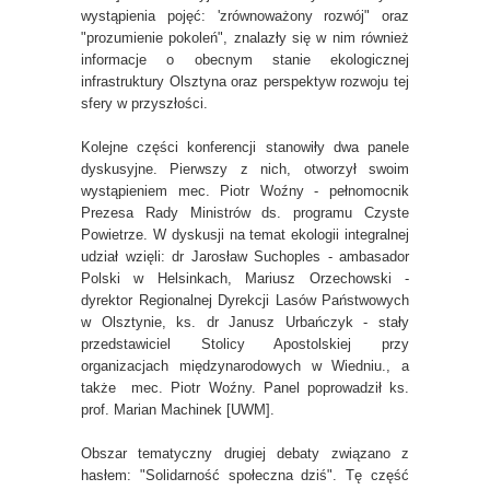
wystąpienia pojęć: 'zrównoważony rozwój" oraz
"prozumienie pokoleń", znalazły się w nim również
informacje o obecnym stanie ekologicznej
infrastruktury Olsztyna oraz perspektyw rozwoju tej
sfery w przyszłości.
Kolejne części konferencji stanowiły dwa panele
dyskusyjne. Pierwszy z nich, otworzył swoim
wystąpieniem mec. Piotr Woźny - pełnomocnik
Prezesa Rady Ministrów ds. programu Czyste
Powietrze. W dyskusji na temat ekologii integralnej
udział wzięli: dr Jarosław Suchoples - ambasador
Polski w Helsinkach, Mariusz Orzechowski -
dyrektor Regionalnej Dyrekcji Lasów Państwowych
w Olsztynie, ks. dr Janusz Urbańczyk - stały
przedstawiciel Stolicy Apostolskiej przy
organizacjach międzynarodowych w Wiedniu., a
także mec. Piotr Woźny. Panel poprowadził ks.
prof. Marian Machinek [UWM].
Obszar tematyczny drugiej debaty związano z
hasłem: "Solidarność społeczna dziś". Tę część