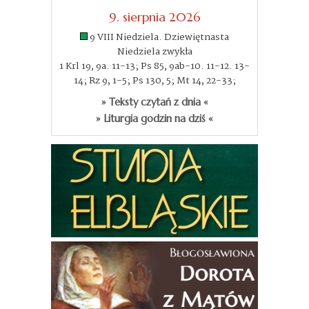
9. sierpnia 2026
9 VIII Niedziela. Dziewiętnasta
Niedziela zwykła
1 Krl 19, 9a. 11-13; Ps 85, 9ab-10. 11-12. 13-
14; Rz 9, 1-5; Ps 130, 5; Mt 14, 22-33;
» Teksty czytań z dnia «
» Liturgia godzin na dziś «