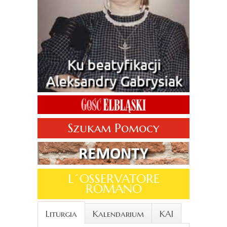
Szukam Pomocy
L´OSSERVATORE
ROMANO
Liturgia
Kalendarium
KAI