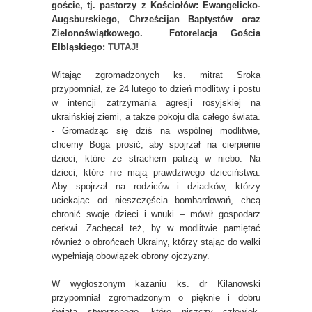
goście, tj. pastorzy z Kościołów: Ewangelicko-
Augsburskiego, Chrześcijan Baptystów oraz
Zielonoświątkowego. Fotorelacja Gościa
Elbląskiego:
TUTAJ!
Witając zgromadzonych ks. mitrat Sroka
przypomniał, że 24 lutego to dzień modlitwy i postu
w intencji zatrzymania agresji rosyjskiej na
ukraińskiej ziemi, a także pokoju dla całego świata.
- Gromadząc się dziś na wspólnej modlitwie,
chcemy Boga prosić, aby spojrzał na cierpienie
dzieci, które ze strachem patrzą w niebo. Na
dzieci, które nie mają prawdziwego dzieciństwa.
Aby spojrzał na rodziców i dziadków, którzy
uciekając od nieszczęścia bombardowań, chcą
chronić swoje dzieci i wnuki – mówił gospodarz
cerkwi. Zachęcał też, by w modlitwie pamiętać
również o obrońcach Ukrainy, którzy stając do walki
wypełniają obowiązek obrony ojczyzny.
W wygłoszonym kazaniu ks. dr Kilanowski
przypomniał zgromadzonym o pięknie i dobru
świata stworzonego, które niszczy człowiek.