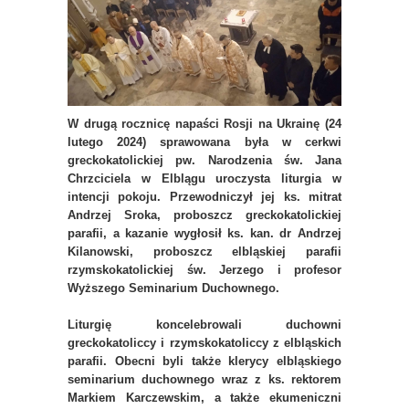
W drugą rocznicę napaści Rosji na Ukrainę (24
lutego 2024) sprawowana była w cerkwi
greckokatolickiej pw. Narodzenia św. Jana
Chrzciciela w Elblągu uroczysta liturgia w
intencji pokoju. Przewodniczył jej ks. mitrat
Andrzej Sroka, proboszcz greckokatolickiej
parafii, a kazanie wygłosił ks. kan. dr Andrzej
Kilanowski, proboszcz elbląskiej parafii
rzymskokatolickiej św. Jerzego i profesor
Wyższego Seminarium Duchownego.
Liturgię koncelebrowali duchowni
greckokatoliccy i rzymskokatoliccy z elbląskich
parafii. Obecni byli także klerycy elbląskiego
seminarium duchownego wraz z ks. rektorem
Markiem Karczewskim, a także ekumeniczni