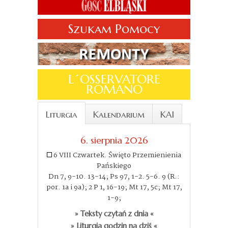
Szukam Pomocy
L´OSSERVATORE
ROMANO
Liturgia
Kalendarium
KAI
6. sierpnia 2026
6 VIII Czwartek. Święto Przemienienia
Pańskiego
Dn 7, 9-10. 13-14; Ps 97, 1-2. 5-6. 9 (R.:
por. 1a i 9a); 2 P 1, 16-19; Mt 17, 5c; Mt 17,
1-9;
» Teksty czytań z dnia «
» Liturgia godzin na dziś «