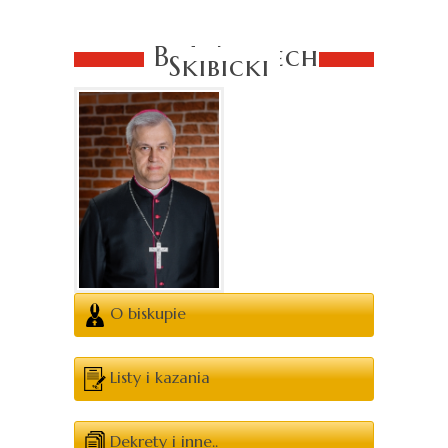
Bp Wojciech
Skibicki
O biskupie
Listy i kazania
Dekrety i inne..