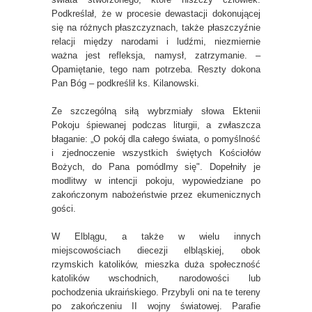
Podkreślał, że w procesie dewastacji dokonującej
się na różnych płaszczyznach, także płaszczyźnie
relacji między narodami i ludźmi, niezmiernie
ważna jest refleksja, namysł, zatrzymanie. –
Opamiętanie, tego nam potrzeba. Reszty dokona
Pan Bóg – podkreślił ks. Kilanowski.
Ze szczególną siłą wybrzmiały słowa Ektenii
Pokoju śpiewanej podczas liturgii, a zwłaszcza
błaganie: „O pokój dla całego świata, o pomyślność
i zjednoczenie wszystkich świętych Kościołów
Bożych, do Pana pomódlmy się". Dopełniły je
modlitwy w intencji pokoju, wypowiedziane po
zakończonym nabożeństwie przez ekumenicznych
gości.
W Elblągu, a także w wielu innych
miejscowościach diecezji elbląskiej, obok
rzymskich katolików, mieszka duża społeczność
katolików wschodnich, narodowości lub
pochodzenia ukraińskiego. Przybyli oni na te tereny
po zakończeniu II wojny światowej. Parafie