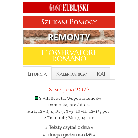
Szukam Pomocy
L´OSSERVATORE
ROMANO
Liturgia
Kalendarium
KAI
8. sierpnia 2026
8 VIII Sobota. Wspomnienie św.
Dominika, prezbitera
Ha 1, 12 - 2, 4; Ps 9, 8-9. 10-11. 12-13; por.
2 Tm 1, 10b; Mt 17, 14-20;
» Teksty czytań z dnia «
» Liturgia godzin na dziś «