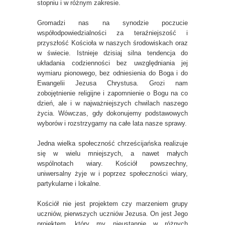
stopniu i w różnym zakresie.
Gromadzi nas na synodzie poczucie
współodpowiedzialności za teraźniejszość i
przyszłość Kościoła w naszych środowiskach oraz
w świecie. Istnieje dzisiaj silna tendencja do
układania codzienności bez uwzględniania jej
wymiaru pionowego, bez odniesienia do Boga i do
Ewangelii Jezusa Chrystusa. Grozi nam
zobojętnienie religijne i zapomnienie o Bogu na co
dzień, ale i w najważniejszych chwilach naszego
życia. Wówczas, gdy dokonujemy podstawowych
wyborów i rozstrzygamy na całe lata nasze sprawy.
Jedna wielka społeczność chrześcijańska realizuje
się w wielu mniejszych, a nawet małych
wspólnotach wiary. Kościół powszechny,
uniwersalny żyje w i poprzez społeczności wiary,
partykularne i lokalne.
Kościół nie jest projektem czy marzeniem grupy
uczniów, pierwszych uczniów Jezusa. On jest Jego
projektem, który my nieustannie w różnych