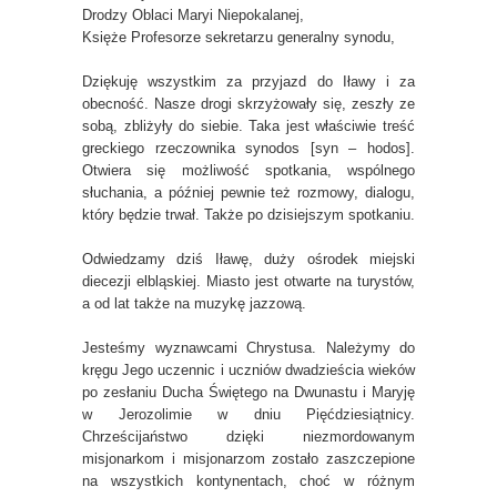
Drodzy Oblaci Maryi Niepokalanej,
Księże Profesorze sekretarzu generalny synodu,
Dziękuję wszystkim za przyjazd do Iławy i za
obecność. Nasze drogi skrzyżowały się, zeszły ze
sobą, zbliżyły do siebie. Taka jest właściwie treść
greckiego rzeczownika synodos [syn – hodos].
Otwiera się możliwość spotkania, wspólnego
słuchania, a później pewnie też rozmowy, dialogu,
który będzie trwał. Także po dzisiejszym spotkaniu.
Odwiedzamy dziś Iławę, duży ośrodek miejski
diecezji elbląskiej. Miasto jest otwarte na turystów,
a od lat także na muzykę jazzową.
Jesteśmy wyznawcami Chrystusa. Należymy do
kręgu Jego uczennic i uczniów dwadzieścia wieków
po zesłaniu Ducha Świętego na Dwunastu i Maryję
w Jerozolimie w dniu Pięćdziesiątnicy.
Chrześcijaństwo dzięki niezmordowanym
misjonarkom i misjonarzom zostało zaszczepione
na wszystkich kontynentach, choć w różnym