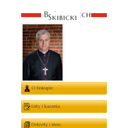
Bp Wojciech
Skibicki
O biskupie
Listy i kazania
Dekrety i inne..