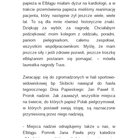
papieża w Elblągu miałam dyżur na kardiologii, a w
trakcie przemówienia papieża mieliśmy reanimację
pacjenta, który następnie żył jeszcze wiele, wiele
lat. To są dla mnie również historyczne znaki.
Dziękuję za wybór, za nagrodę. Chciałabym
podziękować moim kolegom z oddziału, poradni,
paniom pielęgniarkom, całemu zespołowi,
wszystkim współpracownikom. Myślę, że mam
jeszcze siły i jeśli zdrowie pozwoli, jeszcze troszkę
elblążanom postaram się pomagać. – mówiła
laureatka nagrody Tuus.
Zwracając się do zgromadzonych w hali sportowo-
widowiskowej bp Skibicki nawiązał do hasła
tegorocznego Dnia Papieskiego: Jan Paweł II.
Prorok nadziei. Jak zauważył, wszystkie miejsca
na świecie, do których papież Polak pielgrzymował,
w których postawił swoją stopę, są naznaczone
przyniesioną przez niego nadzieją.
- Miejsca nadziei odnajdujemy także u nas, w
Elblągu. Pomnik Jana Pawła przy katedrze