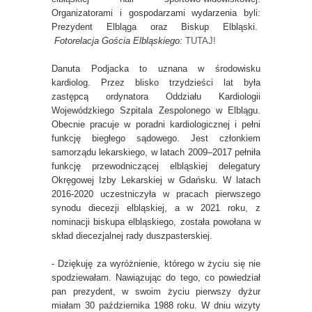
Organizatorami i gospodarzami wydarzenia byli:
Prezydent Elbląga oraz Biskup Elbląski.
Fotorelacja Gościa Elbląskiego:
TUTAJ!
Danuta Podjacka to uznana w środowisku
kardiolog. Przez blisko trzydzieści lat była
zastępcą ordynatora Oddziału Kardiologii
Wojewódzkiego Szpitala Zespolonego w Elblągu.
Obecnie pracuje w poradni kardiologicznej i pełni
funkcję biegłego sądowego. Jest członkiem
samorządu lekarskiego, w latach 2009–2017 pełniła
funkcję przewodniczącej elbląskiej delegatury
Okręgowej Izby Lekarskiej w Gdańsku. W latach
2016-2020 uczestniczyła w pracach pierwszego
synodu diecezji elbląskiej, a w 2021 roku, z
nominacji biskupa elbląskiego, została powołana w
skład diecezjalnej rady duszpasterskiej.
- Dziękuję za wyróżnienie, którego w życiu się nie
spodziewałam. Nawiązując do tego, co powiedział
pan prezydent, w swoim życiu pierwszy dyżur
miałam 30 października 1988 roku. W dniu wizyty