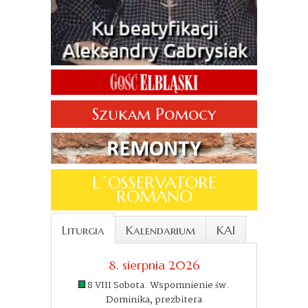
Szukam Pomocy
L´OSSERVATORE
ROMANO
Liturgia
Kalendarium
KAI
8. sierpnia 2026
8 VIII Sobota. Wspomnienie św.
Dominika, prezbitera