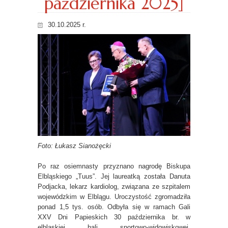
października 2025]
30.10.2025 r.
Foto: Łukasz Sianożęcki
Po raz osiemnasty przyznano nagrodę Biskupa
Elbląskiego „Tuus”. Jej laureatką została Danuta
Podjacka, lekarz kardiolog, związana ze szpitalem
wojewódzkim w Elblągu. Uroczystość zgromadziła
ponad 1,5 tys. osób. Odbyła się w ramach Gali
XXV Dni Papieskich 30 października br. w
elbląskiej hali sportowo-widowiskowej.