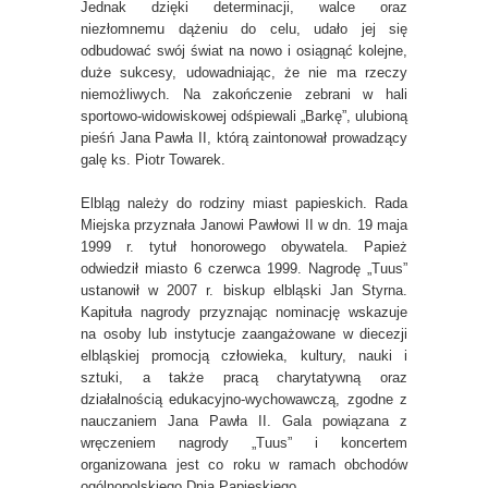
Jednak dzięki determinacji, walce oraz
niezłomnemu dążeniu do celu, udało jej się
odbudować swój świat na nowo i osiągnąć kolejne,
duże sukcesy, udowadniając, że nie ma rzeczy
niemożliwych. Na zakończenie zebrani w hali
sportowo-widowiskowej odśpiewali „Barkę”, ulubioną
pieśń Jana Pawła II, którą zaintonował prowadzący
galę ks. Piotr Towarek.
Elbląg należy do rodziny miast papieskich. Rada
Miejska przyznała Janowi Pawłowi II w dn. 19 maja
1999 r. tytuł honorowego obywatela. Papież
odwiedził miasto 6 czerwca 1999. Nagrodę „Tuus”
ustanowił w 2007 r. biskup elbląski Jan Styrna.
Kapituła nagrody przyznając nominację wskazuje
na osoby lub instytucje zaangażowane w diecezji
elbląskiej promocją człowieka, kultury, nauki i
sztuki, a także pracą charytatywną oraz
działalnością edukacyjno-wychowawczą, zgodne z
nauczaniem Jana Pawła II. Gala powiązana z
wręczeniem nagrody „Tuus” i koncertem
organizowana jest co roku w ramach obchodów
ogólnopolskiego Dnia Papieskiego.