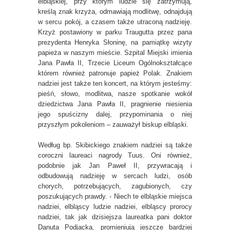
elbląskiej, przy którym ludzie się zatrzymują,
kreślą znak krzyża, odmawiają modlitwę, odnajdują
w sercu pokój, a czasem także utraconą nadzieję.
Krzyż postawiony w parku Traugutta przez pana
prezydenta Henryka Słoninę, na pamiątkę wizyty
papieża w naszym mieście. Szpital Miejski imienia
Jana Pawła II, Trzecie Liceum Ogólnokształcące
którem również patronuje papież Polak. Znakiem
nadziei jest także ten koncert, na którym jesteśmy:
pieśń, słowo, modlitwa, nasze spotkanie wokół
dziedzictwa Jana Pawła II, pragnienie niesienia
jego spuścizny dalej, przypominania o niej
przyszłym pokoleniom – zauważył biskup elbląski.
Według bp. Skibickiego znakiem nadziei są także
coroczni laureaci nagrody Tuus. Oni również,
podobnie jak Jan Paweł II, przywracają i
odbudowują nadzieję w sercach ludzi, osób
chorych, potrzebujących, zagubionych, czy
poszukujących prawdy. - Niech te elbląskie miejsca
nadziei, elbląscy ludzie nadziei, elbląscy prorocy
nadziei, tak jak dzisiejsza laureatka pani doktor
Danuta Podjacka, promieniują jeszcze bardziej