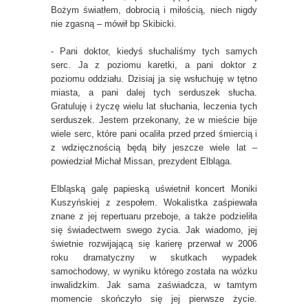
Bożym światłem, dobrocią i miłością, niech nigdy
nie zgasną – mówił bp Skibicki.
- Pani doktor, kiedyś słuchaliśmy tych samych
serc. Ja z poziomu karetki, a pani doktor z
poziomu oddziału. Dzisiaj ja się wsłuchuję w tętno
miasta, a pani dalej tych serduszek słucha.
Gratuluję i życzę wielu lat słuchania, leczenia tych
serduszek. Jestem przekonany, że w mieście bije
wiele serc, które pani ocaliła przed przed śmiercią i
z wdzięcznością będą biły jeszcze wiele lat –
powiedział Michał Missan, prezydent Elbląga.
Elbląską galę papieską uświetnił koncert Moniki
Kuszyńskiej z zespołem. Wokalistka zaśpiewała
znane z jej repertuaru przeboje, a także podzieliła
się świadectwem swego życia. Jak wiadomo, jej
świetnie rozwijającą się karierę przerwał w 2006
roku dramatyczny w skutkach wypadek
samochodowy, w wyniku którego została na wózku
inwalidzkim. Jak sama zaświadcza, w tamtym
momencie skończyło się jej pierwsze życie.