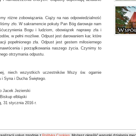
śmy różne zobowiązania. Ciąży na nas odpowiedzialność
iliśmy zło. W sakramencie pokuty Pan Bóg darowuje nam
śćuczynienia Bogu i ludziom, obowiązek naprawy zła i
odów, w pełni możliwe. Odpust jest darowaniem kar, które
cji popełnionego zła. Odpust jest gestem miłosiernego
nawrócenia i porządkowania naszego życia. Czynimy to
tnego otrzymania odpustu.
ej, niech wszystkich uczestników Mszy św. ogarnie
 i Syna i Ducha Świętego.
p Jacek Jezierski
Biskup elbląski
g, 31 stycznia 2016 r.
realizacji usług zgodnie z
Polityką Cookies
. Możesz określić warunki działania me