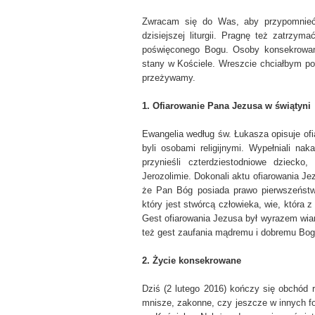
Zwracam się do Was, aby przypomnieć 
dzisiejszej liturgii. Pragnę też zatrzym
poświęconego Bogu. Osoby konsekrowane
stany w Kościele. Wreszcie chciałbym pow
przeżywamy.
1. Ofiarowanie Pana Jezusa w świątyni
Ewangelia według św. Łukasza opisuje ofi
byli osobami religijnymi. Wypełniali n
przynieśli czterdziestodniowe dziecko
Jerozolimie. Dokonali aktu ofiarowania J
że Pan Bóg posiada prawo pierwszeńst
który jest stwórcą człowieka, wie, która z
Gest ofiarowania Jezusa był wyrazem wiary
też gest zaufania mądremu i dobremu Bog
2. Życie konsekrowane
Dziś (2 lutego 2016) kończy się obchód 
mnisze, zakonne, czy jeszcze w innych f