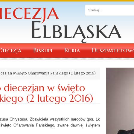
Diecezja
Biskupi
Kuria
Duszpasterstw
ecezjan w święto Ofiarowania Pańskiego (2 lutego 2016)
o diecezjan w święto
kiego (2 lutego 2016)
ezusa Chrystusa, Zbawiciela wszystkich narodów (por. Łk
 święto Ofiarowania Pańskiego, zwane dawniej świętem