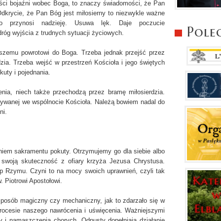
ości bojaźni wobec Boga, to znaczy świadomości, że Pan
krycie, że Pan Bóg jest miłosierny to niezwykle ważne
Ono przynosi nadzieję. Usuwa lęk. Daje poczucie
Pole
óg wyjścia z trudnych sytuacji życiowych.
szemu powrotowi do Boga. Trzeba jednak przejść przez
zia. Trzeba wejść w przestrzeń Kościoła i jego świętych
uty i pojednania.
nia, niech także przechodzą przez bramę miłosierdzia.
żywanej we wspólnocie Kościoła. Należą bowiem nadal do
ni.
niem sakramentu pokuty. Otrzymujemy go dla siebie albo
 swoją skuteczność z ofiary krzyża Jezusa Chrystusa.
p Rzymu. Czyni to na mocy swoich uprawnień, czyli tak
w. Piotrowi Apostołowi.
posób magiczny czy mechaniczny, jak to zdarzało się w
rocesie naszego nawrócenia i uświęcenia. Ważniejszymi
 i namaszczenia chorych. Odpusty dopełniają działanie