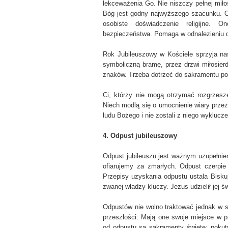
lekceważenia Go. Nie niszczy pełnej mił
Bóg jest godny najwyższego szacunku. Od
osobiste doświadczenie religijne. 
bezpieczeństwa. Pomaga w odnalezieniu dr
Rok Jubileuszowy w Kościele sprzyja na
symboliczną bramę, przez drzwi miłosierd
znaków. Trzeba dotrzeć do sakramentu pok
Ci, którzy nie mogą otrzymać rozgrzesze
Niech modlą się o umocnienie wiary prze
ludu Bożego i nie zostali z niego wyklucze
4. Odpust jubileuszowy
Odpust jubileuszu jest ważnym uzupełnie
ofiarujemy za zmarłych. Odpust czerpie
Przepisy uzyskania odpustu ustala Bisku
zwanej władzy kluczy. Jezus udzielił jej ś
Odpustów nie wolno traktować jednak w s
przeszłości. Mają one swoje miejsce w p
od odpustu są sakramenty święte: pokuty