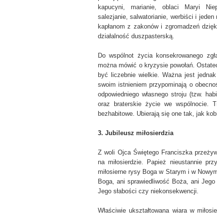
kapucyni, marianie, oblaci Maryi Niepok
salezjanie, salwatorianie, werbiści i jed
kapłanom z zakonów i zgromadzeń dziękuj
działalność duszpasterską.
Do wspólnot życia konsekrowanego zgła
można mówić o kryzysie powołań. Ostate
być liczebnie wielkie. Ważna jest jedn
swoim istnieniem przypominają o obecnoś
odpowiedniego własnego stroju (tzw. hab
oraz braterskie życie we wspólnocie. Tr
bezhabitowe. Ubierają się one tak, jak kob
3. Jubileusz miłosierdzia
Z woli Ojca Świętego Franciszka przeży
na miłosierdzie. Papież nieustannie p
miłosierne rysy Boga w Starym i w Nowym
Boga, ani sprawiedliwość Boża, ani Jego
Jego słabości czy niekonsekwencji.
Właściwie ukształtowana wiara w miłosie