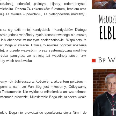
alanej, orioniści, pallotyni, pijarzy, redemptoryści,
en michalita. Razem 74 zakonników. Siostrom, braciom oraz
ę za trwanie w powołaniu, za pielęgnowanie modlitwy i
sza się dziś mniej kandydatek i kandydatów. Dlatego
cznie jednak wspólnoty życia konsekrowanego nie muszą
ak ich obecność w naszym społeczeństwie. Wspólnoty te
ci Boga w świecie. Czynią to również poprzez noszenie
itu), a przede wszystkim przez systematyczną modlitwę
zeba pamiętać, że istnieją też wspólnoty sióstr, tzw.
Bp Wo
iety w ich środowisku.
wamy rok Jubileuszu w Kościele, z akcentem położonym
rzypomina nam, że Pan Bóg jest miłosierny. Odkrywamy
 Testamencie. Nie wyklucza miłosierdzia ani wszechmoc
 wierność prawdzie. Miłosierdzie Boga nie oznacza wcale
rdzie Boga nie prowadzi do spoufalenia się z Nim i do