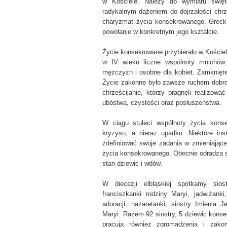
w Kościele. Należy do wymiaru świę
radykalnym dążeniem do dojrzałości chrze
charyzmat życia konsekrowanego. Grecki
powołanie w konkretnym jego kształcie.
Życie konsekrowane przybierało w Kościele
w IV wieku liczne wspólnoty mnichów.
mężczyzn i osobne dla kobiet. Zamknięte
Życie zakonne było zawsze ruchem dobro
chrześcijanie, którzy pragnęli realizow
ubóstwa, czystości oraz posłuszeństwa.
W ciągu stuleci wspólnoty życia konse
kryzysu, a nieraz upadku. Niektóre in
zdefiniować swoje zadania w zmieniającej
życia konsekrowanego. Obecnie odradza s
stan dziewic i wdów.
W diecezji elbląskiej spotkamy siostr
franciszkanki rodziny Maryi, jadwiżanki, 
adoracji, nazaretanki, siostry Imienia 
Maryi. Razem 92 siostry, 5 dziewic kons
pracują również zgromadzenia i zakony