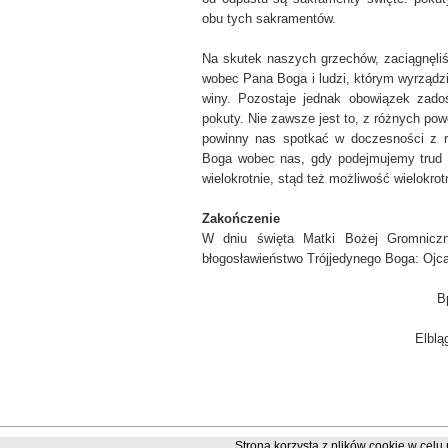
obu tych sakramentów.
Na skutek naszych grzechów, zaciągnęli
wobec Pana Boga i ludzi, którym wyrządz
winy. Pozostaje jednak obowiązek zado
pokuty. Nie zawsze jest to, z różnych pow
powinny nas spotkać w doczesności z ra
Boga wobec nas, gdy podejmujemy trud 
wielokrotnie, stąd też możliwość wielokro
Zakończenie
W dniu święta Matki Bożej Gromniczn
błogosławieństwo Trójjedynego Boga: Ojca
B
Elblą
Strona korzysta z plików cookie w celu 