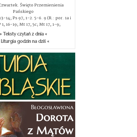
 Czwartek. Święto Przemienienia
Pańskiego
3-14; Ps 97, 1-2. 5-6. 9 (R.: por. 1a i
P 1, 16-19; Mt 17, 5c; Mt 17, 1-9;
» Teksty czytań z dnia «
 Liturgia godzin na dziś «