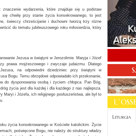
znaczenie wydarzenia, które znajduje się u podstaw
ać się chwilę przy stanie życia konsekrowanego, to jest
, świeccy chrześcijanie i duchowni tworzą trzy różne
rócić do tematu jubileuszowego roku miłosierdzia, który
arowanie Jezusa w świątyni w Jerozolimie. Maryja i Józef
akazy prawa mojżeszowego i zwyczaje judaizmu. Dlatego
S
, Jezusa, na odpowiedni dziedziniec przy świątyni w
ezusa Bogu. Temu obrzędowi odpowiadało ich przekonanie,
wa do dysponowania osobą i życiem chłopca. Pan Bóg,
 dróg życia jest dla każdej i dla każdego z nas najlepsza.
 Maryi i Józefa, ich religijnego posłuszeństwa, ale był to
L´OS
u.
Liturgia
roku życia konsekrowanego w Kościele katolickim. Życie
ormach, poświęcone Bogu, nie należy do struktury władzy