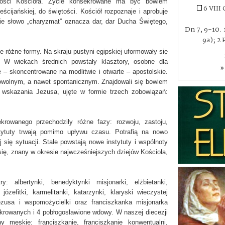
tości Kościoła. Życie konsekrowane ma być bowiem
6 VIII
ścijańskiej, do świętości. Kościół rozpoznaje i aprobuje
e słowo „charyzmat” oznacza dar, dar Ducha Świętego,
Dn 7, 9-10. 1
9a); 2 
 różne formy. Na skraju pustyni egipskiej uformowały się
 W wiekach średnich powstały klasztory, osobne dla
»
 – skoncentrowane na modlitwie i otwarte – apostolskie.
wolnym, a nawet spontanicznym. Znajdowali się bowiem
ać wskazania Jezusa, ujęte w formie trzech zobowiązań:
krowanego przechodziły różne fazy: rozwoju, zastoju,
stytuty trwają pomimo upływu czasu. Potrafią na nowo
 się sytuacji. Stale powstają nowe instytuty i wspólnoty
ię, znany w okresie najwcześniejszych dziejów Kościoła,
y: albertynki, benedyktynki misjonarki, elżbietanki,
józefitki, karmelitanki, katarzynki, klaryski wieczystej
Jezusa i wspomożycielki oraz franciszkanka misjonarka
ekrowanych i 4 pobłogosławione wdowy. W naszej diecezji
 męskie: franciszkanie, franciszkanie konwentualni,