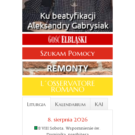
Szukam Pomocy
L´OSSERVATORE
ROMANO
Liturgia
Kalendarium
KAI
8. sierpnia 2026
8 VIII Sobota. Wspomnienie św.
Dominika, prezbitera