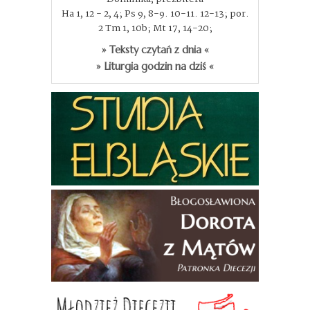
Ha 1, 12 - 2, 4; Ps 9, 8-9. 10-11. 12-13; por.
2 Tm 1, 10b; Mt 17, 14-20;
» Teksty czytań z dnia «
» Liturgia godzin na dziś «