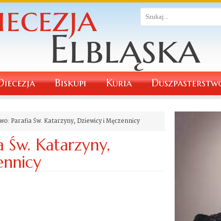
Diecezja
Biskupi
Kuria
Duszpasterstw
o: Parafia Św. Katarzyny, Dziewicy i Męczennicy
a Św. Katarzyny,
ennicy