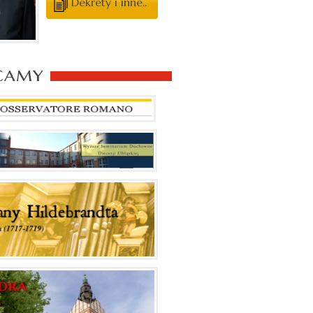
Dekrety i inne..
camy