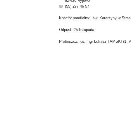
82-420 Ryjewo
(55) 277 46 57
Kościół parafialny: św. Katarzyny w Stra
Odpust: 25 listopada
Proboszcz: Ks. mgr Łukasz TAMSKI (1. VI