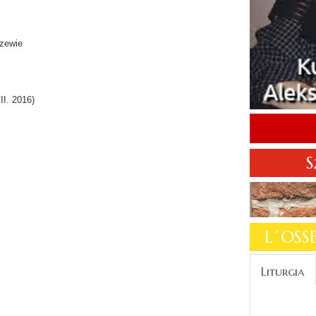
szewie
I. 2016)
S
L´OS
Liturgia