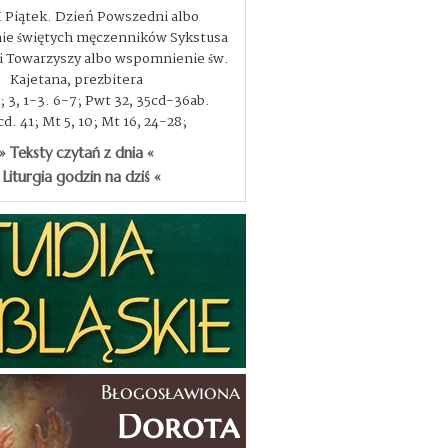
I Piątek. Dzień Powszedni albo
e świętych męczenników Sykstusa
, i Towarzyszy albo wspomnienie św.
Kajetana, prezbitera
3; 3, 1-3. 6-7; Pwt 32, 35cd-36ab.
d. 41; Mt 5, 10; Mt 16, 24-28;
» Teksty czytań z dnia «
 Liturgia godzin na dziś «