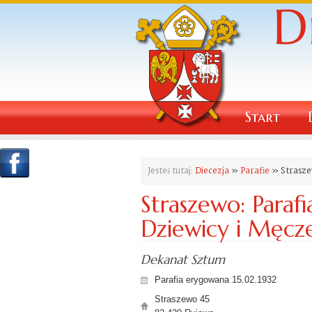
Start
Jesteś tutaj:
Diecezja
»
Parafie
» Straszew
Straszewo: Parafi
Dziewicy i Męcz
Dekanat Sztum
Parafia erygowana 15.02.1932
Straszewo 45