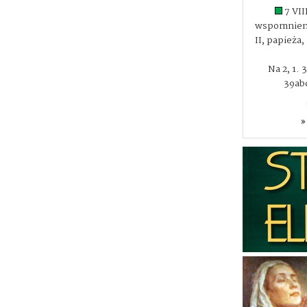
7 VII
wspomnieni
II, papieża
Na 2, 1. 
39abc
»