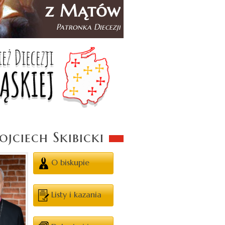
jciech Skibicki
O biskupie
Listy i kazania