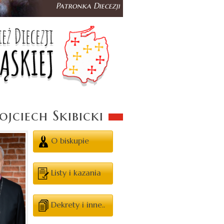
jciech Skibicki
O biskupie
Listy i kazania
Dekrety i inne..