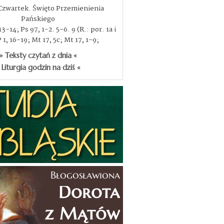
 Czwartek. Święto Przemienienia
Pańskiego
3-14; Ps 97, 1-2. 5-6. 9 (R.: por. 1a i
P 1, 16-19; Mt 17, 5c; Mt 17, 1-9;
» Teksty czytań z dnia «
 Liturgia godzin na dziś «