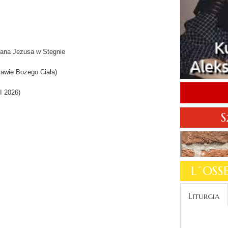
Pana Jezusa w Stegnie
awie Bożego Ciała)
I 2026)
S
L´OS
Liturgia