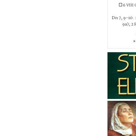
6 VIII
Dn 7, 9-10. 1
9a); 2 
»