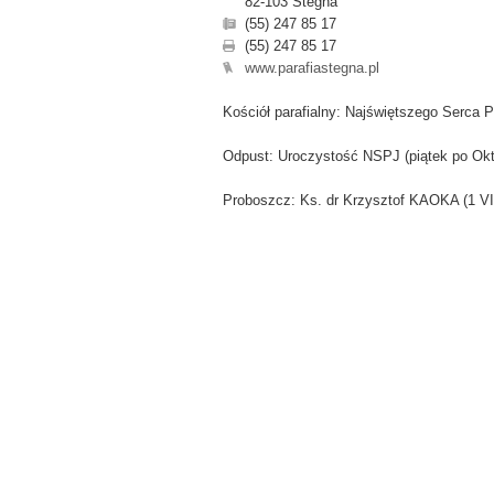
82-103 Stegna
(55) 247 85 17
(55) 247 85 17
www.parafiastegna.pl
Kościół parafialny: Najświętszego Serca 
Odpust: Uroczystość NSPJ (piątek po Okt
Proboszcz: Ks. dr Krzysztof KAOKA (1 VI