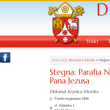
Start
Jesteś tutaj:
Diecezja
»
Parafie
» Stegna: 
Stegna: Parafia 
Pana Jezusa
Dekanat Krynica Morska
Parafia erygowana 1948
ul. Gdańska 1