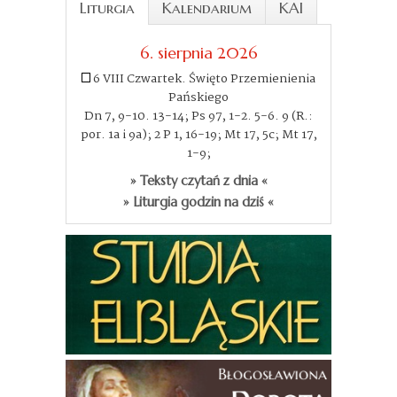
Liturgia
Kalendarium
KAI
6. sierpnia 2026
6 VIII Czwartek. Święto Przemienienia
Pańskiego
Dn 7, 9-10. 13-14; Ps 97, 1-2. 5-6. 9 (R.:
por. 1a i 9a); 2 P 1, 16-19; Mt 17, 5c; Mt 17,
1-9;
» Teksty czytań z dnia «
» Liturgia godzin na dziś «