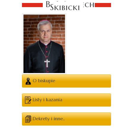
Bp Wojciech
Skibicki
O biskupie
Listy i kazania
Dekrety i inne..