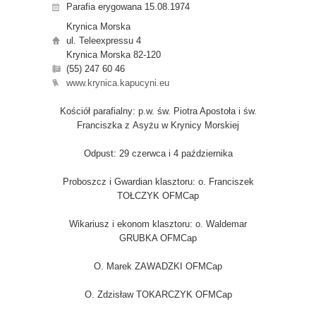
Parafia erygowana 15.08.1974
Krynica Morska
ul. Teleexpressu 4
Krynica Morska 82-120
(55) 247 60 46
www.krynica.kapucyni.eu
Kościół parafialny: p.w. św. Piotra Apostoła i św.
Franciszka z Asyżu w Krynicy Morskiej
Odpust: 29 czerwca i 4 października
Proboszcz i Gwardian klasztoru: o. Franciszek
TOŁCZYK OFMCap
Wikariusz i ekonom klasztoru: o. Waldemar
GRUBKA OFMCap
O. Marek ZAWADZKI OFMCap
O. Zdzisław TOKARCZYK OFMCap