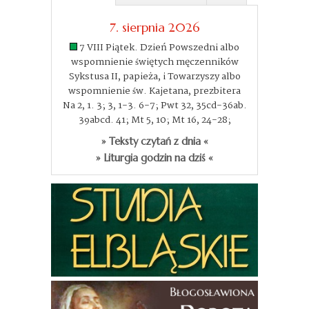
7. sierpnia 2026
7 VIII Piątek. Dzień Powszedni albo
wspomnienie świętych męczenników
Sykstusa II, papieża, i Towarzyszy albo
wspomnienie św. Kajetana, prezbitera
Na 2, 1. 3; 3, 1-3. 6-7; Pwt 32, 35cd-36ab.
39abcd. 41; Mt 5, 10; Mt 16, 24-28;
» Teksty czytań z dnia «
» Liturgia godzin na dziś «