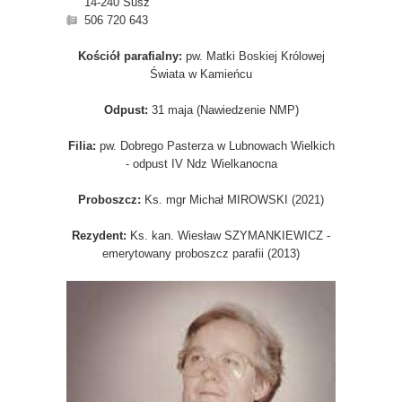
14-240 Susz
506 720 643
Kościół parafialny:
pw. Matki Boskiej Królowej
Świata w Kamieńcu
Odpust:
31 maja (Nawiedzenie NMP)
Filia:
pw. Dobrego Pasterza w Lubnowach Wielkich
- odpust IV Ndz Wielkanocna
Proboszcz:
Ks. mgr Michał MIROWSKI (2021)
Rezydent:
Ks. kan. Wiesław SZYMANKIEWICZ -
emerytowany proboszcz parafii (2013)