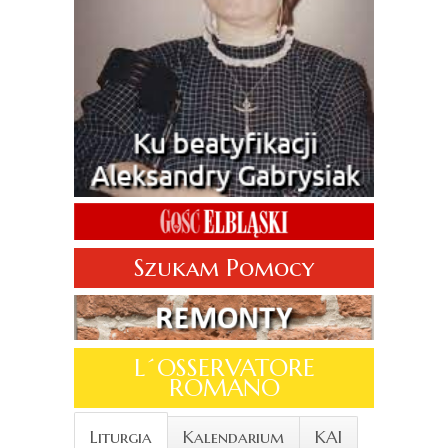
Szukam Pomocy
L´OSSERVATORE
ROMANO
Liturgia
Kalendarium
KAI