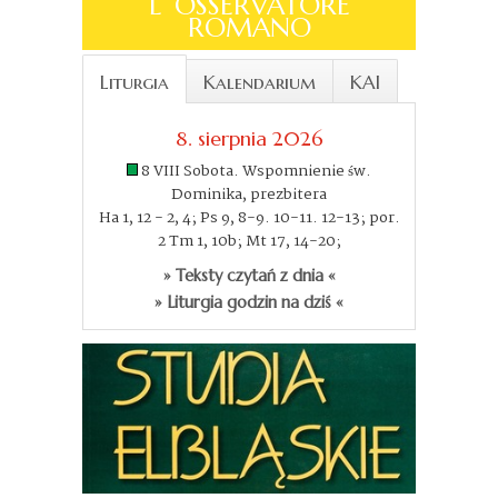
L´OSSERVATORE
ROMANO
Liturgia
Kalendarium
KAI
8. sierpnia 2026
8 VIII Sobota. Wspomnienie św.
Dominika, prezbitera
Ha 1, 12 - 2, 4; Ps 9, 8-9. 10-11. 12-13; por.
2 Tm 1, 10b; Mt 17, 14-20;
» Teksty czytań z dnia «
» Liturgia godzin na dziś «