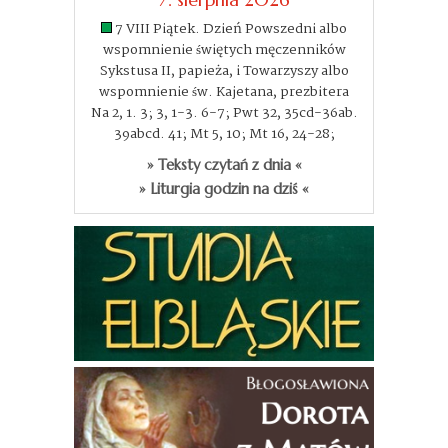
7 VIII Piątek. Dzień Powszedni albo
wspomnienie świętych męczenników
Sykstusa II, papieża, i Towarzyszy albo
wspomnienie św. Kajetana, prezbitera
Na 2, 1. 3; 3, 1-3. 6-7; Pwt 32, 35cd-36ab.
39abcd. 41; Mt 5, 10; Mt 16, 24-28;
» Teksty czytań z dnia «
» Liturgia godzin na dziś «