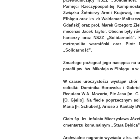
przewodniczący NSZZ „Solidarność”
Pamięci Rzeczypospolitej Kampinosk
Związku Żołnierzy Armii Krajowej, in
Elblągu oraz ks. dr Waldemar Maliszews
Gdański] oraz prof. Marek Grzegorz Zie
mecenas Jacek Taylor. Obecne były ró
harcerzy oraz NSZZ „Solidarność”. 
metropolita warmiński oraz Piotr
„Solidarność”.
Zmarłego pożegnał jego następca na ur
parafii pw. św. Mikołaja w Elblągu, a w
W czasie uroczystości wystąpił chór
solistki: Dominika Borowska i Gabri
Requiem W.A. Mozarta, Pie Jesu [m. G. F
[O. Gjeilo]. Na flecie poprzecznym so
Maria [F. Schubert], Arioso z Kantaty B
Ciało śp. ks. infułata Mieczysława Józe
cmentarzu komunalnym „Stara Dębica”
Archwialne nagranie wywiadu z ks. in