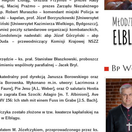
 Region Elbląg, Urszula Przymus – prezes Rady
iej, Maciej Prażmo – prezes Zarządu Niezależnego
sp. Robert Muraszko – komendant miejski Policja w
ki – kapelan, prof. Józef Borzyszkowski [Uniwersytet
liński [Uniwersytet Kazimierza Wielkiego, Bydgoszcz],
wnież poczty sztandarowe organizacji kombatanckich,
Kondolencje nadesłali: abp Józef Górzyński – abp
 Duda – przewodniczący Komisji Krajowej NSZZ
zędzie – ks. prał. Stanisław Błaszkowski, proboszcz
 imieniu wspólnoty parafialnej – Jacek Bryl.
Bp Wo
 katedralny pod dyrekcją Janusza Borowskiego oraz
ela Borowska. Wykonano m.in. utwory: Lacrimosa z
aure], Pie Jesu [A.L. Weber], oraz O salutaris Hostia
lo zagrała Ewa Szocik: Adagio [m. T. Albinioni], Ave
WV 156: Ich steh mit einem Fuss im Grabe [J.S. Bach].
fczyka zostało złożone w tzw. kwaterze kapłańskiej na
 w Elblągu.
fułatem M. Józefczykiem, przeprowadzonego przez ks.