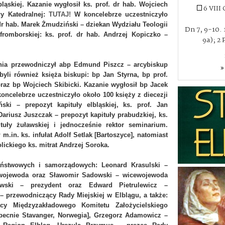
ląskiej. Kazanie wygłosił ks. prof. dr hab. Wojciech
6 VIII
ły Katedralnej:
TUTAJ!
W koncelebrze uczestniczyło
dr hab. Marek Żmudziński – dziekan Wydziału Teologii
Dn 7, 9-10. 1
romborskiej: ks. prof. dr hab. Andrzej Kopiczko –
9a); 2 
nia przewodniczył abp Edmund Piszcz – arcybiskup
»
byli również księża biskupi: bp Jan Styrna, bp prof.
raz bp Wojciech Skibicki. Kazanie wygłosił bp Jacek
ncelebrze uczestniczyło około 100 księży z diecezji
ski – prepozyt kapituły elbląskiej, ks. prof. Jan
ariusz Juszczak – prepozyt kapituły prabudzkiej, ks.
uły żuławskiej i jednocześnie rektor seminarium.
.in. ks. infułat Adolf Setlak [Bartoszyce], natomiast
lickiego ks. mitrat Andrzej Soroka.
państwowych i samorządowych: Leonard Krasulski –
 wojewoda oraz Sławomir Sadowski – wicewojewoda
ewski – prezydent oraz Edward Pietrulewicz –
– przewodniczący Rady Miejskiej w Elblągu, a także:
cy Międzyzakładowego Komitetu Założycielskiego
obecnie Stavanger, Norwegia], Grzegorz Adamowicz –