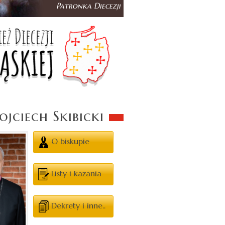
jciech Skibicki
O biskupie
Listy i kazania
Dekrety i inne..