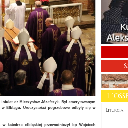
S
L´OS
. infułat dr Mieczysław Józefczyk. Był emerytowanym
a w Elblągu. Uroczystości pogrzebowe odbyły się w
Liturgia
 w katedrze elbląskiej przewodniczył bp Wojciech