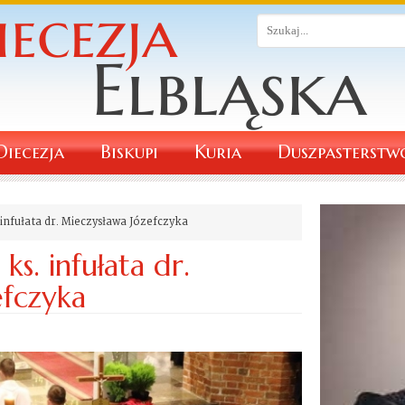
Diecezja
Biskupi
Kuria
Duszpasterstw
infułata dr. Mieczysława Józefczyka
ks. infułata dr.
efczyka