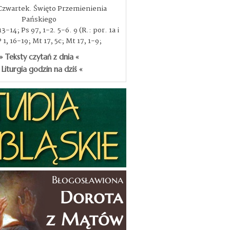
 Czwartek. Święto Przemienienia
Pańskiego
3-14; Ps 97, 1-2. 5-6. 9 (R.: por. 1a i
P 1, 16-19; Mt 17, 5c; Mt 17, 1-9;
» Teksty czytań z dnia «
 Liturgia godzin na dziś «