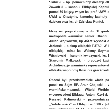
Skibicki – bp. pomocniczy diecezji elb
Zawadzki – kanonik Elbląskiej Kapitu
ponad 30 księży, w tym ks. prof. UWM 
UWM w Olsztynie, kanonicy kapituły f
dziekan oraz ks. dr Zdzisław Kunicki.
Mszy św. pogrzebowej w dn. 31 grud
metropolita warmiński senior. Obecni 
Julian Wojtkowski, bp Józef Wysocki o
Jezierski – biskup elbląski:
TUTAJ!
W ko
elbląskiej, min.: ks. Walenty Szymań
Wiśniewski – kanonik kwidzyński, ks. D
Sławomir Małkowski – prepozyt kapit
Archidiecezję warmińską reprezentował m
elbląską wspólnotę Kościoła greckokato
Obecni byli przedstawiciele władz 
poseł na Sejm RP, Artur Chojecki –
warmińsko-mazurski, Witold Wróbl
wiceprezydent Elbląga, Antoni Czyżyk 
Ryszard Kalinowski – przewodniczą
„Solidarności” w Elblągu w 1980 r. [