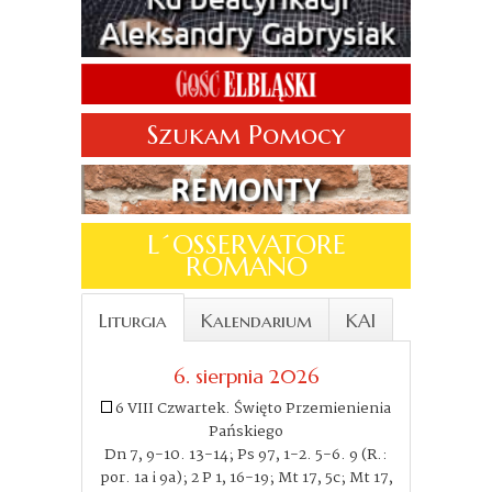
Szukam Pomocy
L´OSSERVATORE
ROMANO
Liturgia
Kalendarium
KAI
6. sierpnia 2026
6 VIII Czwartek. Święto Przemienienia
Pańskiego
Dn 7, 9-10. 13-14; Ps 97, 1-2. 5-6. 9 (R.:
por. 1a i 9a); 2 P 1, 16-19; Mt 17, 5c; Mt 17,