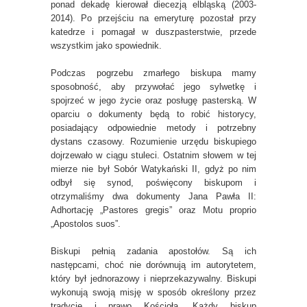
ponad dekadę kierował diecezją elbląską (2003-
2014). Po przejściu na emeryturę pozostał przy
katedrze i pomagał w duszpasterstwie, przede
wszystkim jako spowiednik.
Podczas pogrzebu zmarłego biskupa mamy
sposobność, aby przywołać jego sylwetkę i
spojrzeć w jego życie oraz posługę pasterską. W
oparciu o dokumenty będą to robić historycy,
posiadający odpowiednie metody i potrzebny
dystans czasowy. Rozumienie urzędu biskupiego
dojrzewało w ciągu stuleci. Ostatnim słowem w tej
mierze nie był Sobór Watykański II, gdyż po nim
odbył się synod, poświęcony biskupom i
otrzymaliśmy dwa dokumenty Jana Pawła II:
Adhortację „Pastores gregis” oraz Motu proprio
„Apostolos suos”.
Biskupi pełnią zadania apostołów. Są ich
następcami, choć nie dorównują im autorytetem,
który był jednorazowy i nieprzekazywalny. Biskupi
wykonują swoją misję w sposób określony przez
tradycję i prawo Kościoła. Każdy biskup