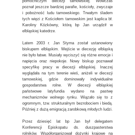
pomocniczym diecezji tarnowskiej. Wówczas
poznał jeszcze bardziej parafie, kościoły, zwyczaje
i pobożność ludu tarnowskiego. Trwałym śladem
tych więzi z Kościołem tarnowskim jest kaplica bł.
Karoliny Kózkówny, którą bp Jan urządził w
elbląskiej katedrze.
Latem 2003 r. Jan Styrna został ustanowiony
biskupem elbląskim. Wejście w diecezję elbląską
nie było łatwe. Musiały wyciszyć się różne emocje i
napięcia oraz niepokoje. Nowy biskup poznawał
specyfikę pracy w diecezji elbląskiej. Inaczej
wyglądała na tym terenie wieś, aniżeli w diecezji
tarnowskiej, gdzie dominowały indywidualne
gospodarstwa rolne. W diecezji elbląskiej
państwowe latyfundia wydano na pastwę
mechanizmów wolnego rynku. Wiązało się to z
ogromnym, tzw. strukturalnym bezrobociem i biedą.
Później z dużą emigracją zarobkową młodych ludzi.
Przez dziesięć lat bp Jan był delegatem
Konferencji Episkopatu ds. duszpasterstwa
rolników. Współorganizował dożynki krajowe na