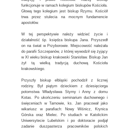
funkcjonuje w ramach kolegium biskupów Kościoła.
Głową tego kolegium jest biskup Rzymu. Kościół
trwa przez stulecia na mocnym fundamencie
apostołów.
W tej perspektywie należy widzieć życie i
działalność śp. księdza biskupa Jana. Przyszedł
on na świat w Przyborowie. Miejscowość należała
do parafii Szczepanów, z której wywodził się żyjący
w XI wieku biskup krakowski Stanisław. Biskup Jan
żył tą wielką tradycją duchową Kościoła
krakowskiego.
Przyszły biskup elbląski pochodził z licznej
rodziny. Był piątym dzieckiem z dziesięciorga
potomstwa Władysława Styrny i Anny z domu
Kotas. Po ukończeniu seminarium duchownego i
święceniach w Tarnowie, ks. Jan pracował jako
wikariusz w parafiach: Nowy Wiśnicz, Krynica
Górska oraz Mielec. Po studiach w Katolickim
Uniwersytecie Lubelskim i po doktoracie podjął
zadanie duszpasterza pracowników polskich