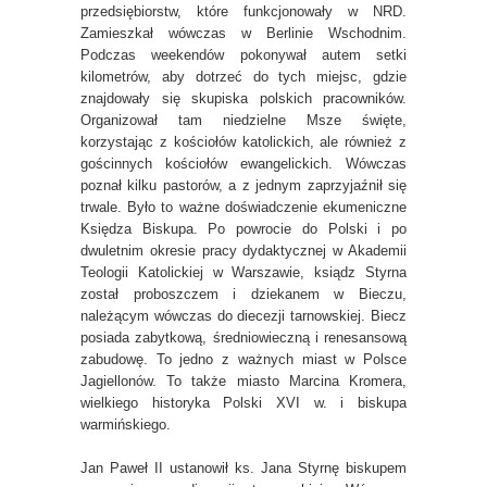
przedsiębiorstw, które funkcjonowały w NRD.
Zamieszkał wówczas w Berlinie Wschodnim.
Podczas weekendów pokonywał autem setki
kilometrów, aby dotrzeć do tych miejsc, gdzie
znajdowały się skupiska polskich pracowników.
Organizował tam niedzielne Msze święte,
korzystając z kościołów katolickich, ale również z
gościnnych kościołów ewangelickich. Wówczas
poznał kilku pastorów, a z jednym zaprzyjaźnił się
trwale. Było to ważne doświadczenie ekumeniczne
Księdza Biskupa. Po powrocie do Polski i po
dwuletnim okresie pracy dydaktycznej w Akademii
Teologii Katolickiej w Warszawie, ksiądz Styrna
został proboszczem i dziekanem w Bieczu,
należącym wówczas do diecezji tarnowskiej. Biecz
posiada zabytkową, średniowieczną i renesansową
zabudowę. To jedno z ważnych miast w Polsce
Jagiellonów. To także miasto Marcina Kromera,
wielkiego historyka Polski XVI w. i biskupa
warmińskiego.
Jan Paweł II ustanowił ks. Jana Styrnę biskupem