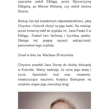
spacerów wokół Elbląga, przez Wysoczyznę
Elbląską, po Mierzei Wiślanej, czy wokół Jeziora
Drużno.
Biskup Jan był świadomym odpowiedzialności, jaką
Chrystus i Kościół złożył na jego barki. Na miesiąc
przed śmiercią trafił do szpitala im. Jana Pawła II w
Elblągu. Znalazł tam fachową i życzliwą opiekę.
Dlatego też pragnę wyrazić wdzięczność
personelowi tego szpitala.
Zmarł w dniu św. Wacława 28 września.
Chrystus powołał Jana Styrnę do służby biskupiej
w Kościele. Mamy nadzieję, że uzna jego wiarę i
życie. Apostolski trud oraz cierpienie,
towarzyszące naszemu Księdzu Biskupowi na
ostatnim etapie jego ziemskiej drogi.