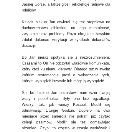
Jasnej Górze, a także głosił rekolekcje radiowe dla
rolników.
Ksiądz biskup Jan otwierał się też stopniowo na
duchowieństwo elbląskie, na jego mentalność,
zwyczaje oraz problemy. Poza okręgiem iławskim
zdołał dokonać wizytacji wszystkich dekanatów
diecezji.
Bp Jan nieraz spotykał się z niezrozumieniem.
Czasami to On nie odczytał właściwie komunikatu,
który ktoś ku niemu kierował. Dlatego też w swoim
krótkim testamencie prosi o wybaczenie tych,
którym wyrządził krzywdę lub mógł ją wyrządzić.
Śp. ks. biskup Jan pozostawił nam wzór swojej
wiary i pobożności. Były one bez egzaltacji.
Wierzył tak, jak wierzy Kościół. Modlił się
odmawiając Liturgię Godzin. Dopiero na dwa
miesiące przed śmiercią nie potrafił już czytać
księgi psalmów. Modlił się też odmawiając
różaniec. Czynił to często w czasie wędrówek i