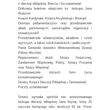
z diecezji elbląskiej, Biecza i Szczepanowa!
Dotknięta boleśnie odejściem ks. biskupa Jana
Rodzino!
Księże Kardynale, Księża Arcybiskupi i Biskupi!
Dostojni parlamentarzyści oraz przedstawiciele
władz państwowych, samorządów, organizacji i
stowarzyszeń!
Przedstawiciele uniwersytetów, akademii i szkół
wyższych, a także szkół katolickich i publicznych!
Panie Generale dowódco Wielonarodowej Dywizji
Północ-Wschód,
Reprezentanci służb: Straży Granicznej,
Żandarmerii Wojskowej, Policji, Straży Pożarnej
oraz Straży Miejskiej!
Przedstawiciele różnych form życia
konsekrowanego!
Drodzy Księża Diecezji Elbląskiej i Tarnowskiej!
Poczty sztandarowe!
Śmierć wyrwała spośród nas emerytowanego
biskupa diecezji elbląskiej Jana Styrnę, który 25
stycznia bieżącego roku ukończył 81 lat. Przez