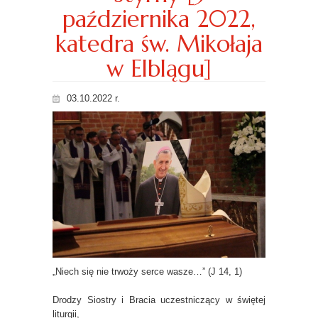
października 2022,
katedra św. Mikołaja
w Elblągu]
03.10.2022 r.
„Niech się nie trwoży serce wasze…” (J 14, 1)
Drodzy Siostry i Bracia uczestniczący w świętej
liturgii,